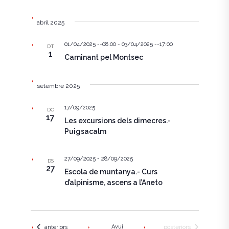
e
m
abril 2025
n
e
i
n
01/04/2025 --08:00
-
03/04/2025 --17:00
DT
1
Caminant pel Montsec
t
m
e
setembre 2025
n
17/09/2025
DC
17
t
Les excursions dels dimecres.-
Puigsacalm
s
27/09/2025
-
28/09/2025
DS
27
Escola de muntanya.- Curs
d’alpinisme, ascens a l’Aneto
Esdeveniments
Esdeveniments
Avui
posteriors
anteriors