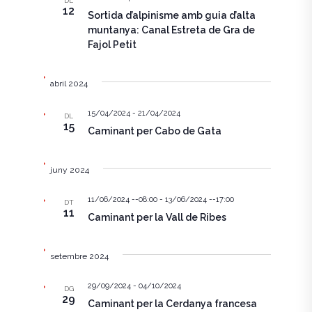
DL
12
Sortida d’alpinisme amb guia d’alta
z
c
muntanya: Canal Estreta de Gra de
a
Fajol Petit
e
c
r
i
abril 2024
c
o
15/04/2024
-
21/04/2024
DL
a
n
15
Caminant per Cabo de Gata
s
d
E
juny 2024
'
s
E
11/06/2024 --08:00
-
13/06/2024 --17:00
DT
d
11
Caminant per la Vall de Ribes
s
e
d
v
setembre 2024
e
e
29/09/2024
-
04/10/2024
n
DG
v
29
Caminant per la Cerdanya francesa
i