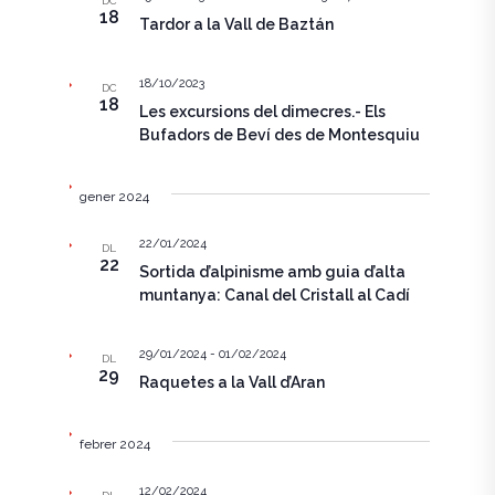
DC
e
18
c
g
Tardor a la Vall de Baztán
i
g
a
o
n
18/10/2023
a
c
DC
a
18
Les excursions del dimecres.- Els
u
i
c
Bufadors de Beví des de Montesquiu
n
ó
a
i
d
d
gener 2024
a
ó
t
e
a
22/01/2024
v
DL
v
.
22
Sortida d’alpinisme amb guia d’alta
i
i
muntanya: Canal del Cristall al Cadí
s
s
u
29/01/2024
-
01/02/2024
DL
u
29
Raquetes a la Vall d’Aran
a
a
l
febrer 2024
l
i
i
t
12/02/2024