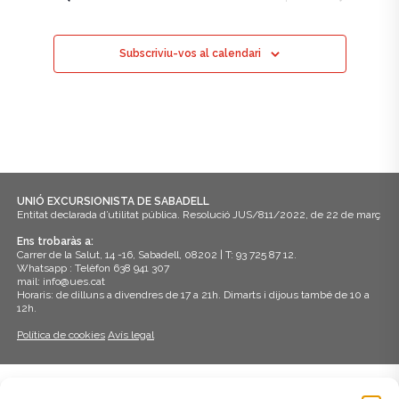
Subscriviu-vos al calendari
UNIÓ EXCURSIONISTA DE SABADELL
Entitat declarada d’utilitat pública. Resolució JUS/811/2022, de 22 de març
Ens trobaràs a:
Carrer de la Salut, 14 -16, Sabadell, 08202 | T: 93 725 87 12.
Whatsapp : Telèfon 638 941 307
mail: info@ues.cat
Horaris: de dilluns a divendres de 17 a 21h. Dimarts i dijous també de 10 a
12h.
Política de cookies
Avís legal
ADHERITS A: