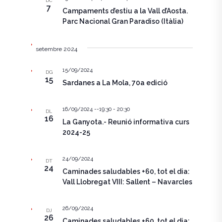
DC
e
7
c
g
Campaments d’estiu a la Vall d’Aosta.
i
Parc Nacional Gran Paradiso (Itàlia)
g
a
o
n
a
c
a
setembre 2024
u
i
c
n
ó
15/09/2024
a
DG
i
15
d
Sardanes a La Mola, 70a edició
d
a
ó
t
e
a
16/09/2024 --19:30
-
20:30
v
DL
v
.
16
La Ganyota.- Reunió informativa curs
i
i
2024-25
s
s
u
24/09/2024
DT
u
24
Caminades saludables +60, tot el dia:
a
Vall Llobregat VIII: Sallent – Navarcles
a
l
l
i
26/09/2024
DJ
26
i
t
Caminades saludables +60, tot el dia: