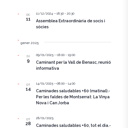
11/12/2024 --18:30
-
20:30
DC
11
Assemblea Extraordinària de socis i
sòcies
gener 2025
09/01/2025 --18:00
-
19:00
DJ
9
Caminant per la Vall de Benasc, reunió
informativa
14/01/2025 --08:00
-
14:00
DT
14
Caminades saludables +60 (matinal).-
Per les faldes de Montserrat: La Vinya
Nova i Can Jorba
28/01/2025
DT
28
Caminades saludables +60, tot el dia.-