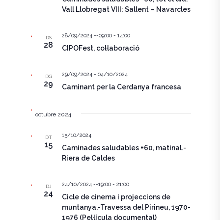
Vall Llobregat VIII: Sallent – Navarcles
z
c
a
e
28/09/2024 --09:00
-
14:00
DS
c
28
CIPOFest, col·laboració
r
i
c
o
29/09/2024
-
04/10/2024
DG
29
a
n
Caminant per la Cerdanya francesa
s
d
E
octubre 2024
'
s
15/10/2024
E
DT
15
d
Caminades saludables +60, matinal.-
s
Riera de Caldes
e
d
v
24/10/2024 --19:00
-
21:00
DJ
e
e
24
Cicle de cinema i projeccions de
n
muntanya.-Travessa del Pirineu, 1970-
v
1976 (Pel·lícula documental)
i