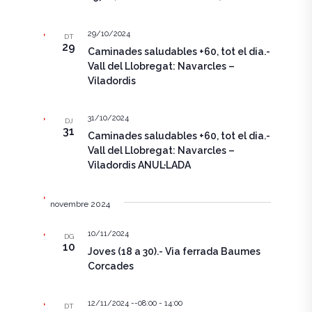
e
m
n
29/10/2024
DT
e
29
Caminades saludables +60, tot el dia.-
i
n
Vall del Llobregat: Navarcles –
t
Viladordis
m
e
31/10/2024
DJ
31
n
Caminades saludables +60, tot el dia.-
Vall del Llobregat: Navarcles –
t
Viladordis ANUL·LADA
s
novembre 2024
10/11/2024
DG
10
Joves (18 a 30).- Via ferrada Baumes
Corcades
12/11/2024 --08:00
-
14:00
DT