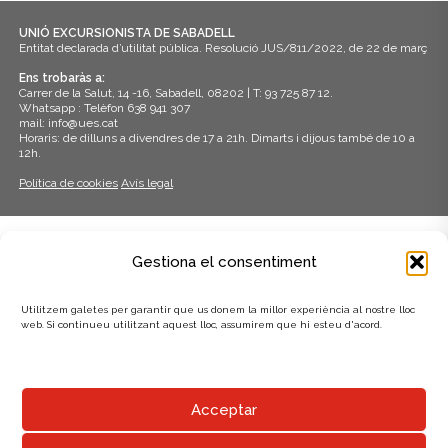
UNIÓ EXCURSIONISTA DE SABADELL
Entitat declarada d’utilitat pública. Resolució JUS/811/2022, de 22 de març
Ens trobaràs a:
Carrer de la Salut, 14 -16, Sabadell, 08202 | T: 93 725 87 12.
Whatsapp : Telèfon 638 941 307
mail: info@ues.cat
Horaris: de dilluns a divendres de 17 a 21h. Dimarts i dijous també de 10 a
12h.
Política de cookies
Avís legal
ADHERITS A:
Gestiona el consentiment
Utilitzem galetes per garantir que us donem la millor experiència al nostre lloc
web. Si continueu utilitzant aquest lloc, assumirem que hi esteu d'acord.
AMB EL SUPORT DE:
Acceptar