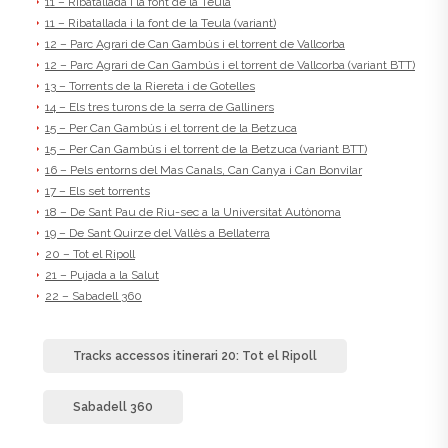
11 – Ribatallada i la font de la Teula
11 – Ribatallada i la font de la Teula (variant)
12 – Parc Agrari de Can Gambús i el torrent de Vallcorba
12 – Parc Agrari de Can Gambús i el torrent de Vallcorba (variant BTT)
13 – Torrents de la Riereta i de Gotelles
14 – Els tres turons de la serra de Galliners
15 – Per Can Gambús i el torrent de la Betzuca
15 – Per Can Gambús i el torrent de la Betzuca (variant BTT)
16 – Pels entorns del Mas Canals, Can Canya i Can Bonvilar
17 – Els set torrents
18 – De Sant Pau de Riu-sec a la Universitat Autònoma
19 – De Sant Quirze del Vallès a Bellaterra
20 – Tot el Ripoll
21 – Pujada a la Salut
22 – Sabadell 360
Tracks accessos itinerari 20: Tot el Ripoll
Sabadell 360