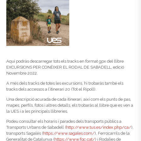
Aquí podràs descarregar tots els tracks en format gpx del llibre
EXCURSIONS PER CONÈIXER EL RODAL DE SABADELL, edició
Novembre 2022.
A més dels tracks de totes les excursions, hi trobaràs també els
tracks dels accessos a l’itinerari 20 (Tot el Ripoll).
Una descripció acurada de cada itinerari, així com els punts de pas,
mapes, perfils, fotos i altres detalls, els trobaràs al llibre que es ven a
la UES i a les principals llibreries.
Podeu consultar els horaris i parades dels transports públics a
Transports Urbans de Sabadell (
http://www.tus.es/index.php/
ca/
),
transports Sagalés (
https://www.sagales.com/
), Ferrocarrils de la
Generalitat de Catalunya (
https://www.fgc.cat/
) i Rodalies de