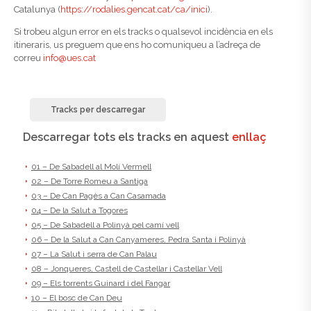
Catalunya (
https://rodalies.gencat.cat/
ca/inici
).
Si trobeu algun error en els tracks o qualsevol incidència en els
itineraris, us preguem que ens ho comuniqueu a l’adreça de
correu
info@ues.cat
Tracks per descarregar
Descarregar tots els tracks en aquest
enllaç
01 – De Sab
adell al Molí Vermell
02 – De Torre Romeu a Santiga
03 – De Can Pagès a Can Casamada
04 – De la Salut a Togores
05 – De Sabadell a Polinyà pel camí vell
06 – De la Salut a Can Canyameres, Pedra Santa i Polinyà
07 – La Salut i serra de Can Palau
08 – Jonqueres, Castell de Castellar i Castellar Vell
09 – Els torrents Guinard i del Fangar
10 – El bosc de Can Deu