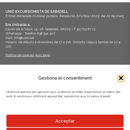
UNIÓ EXCURSIONISTA DE SABADELL
Entitat declarada d’utilitat pública. Resolució JUS/811/2022, de 22 de març
Ens trobaràs a:
Carrer de la Salut, 14 -16, Sabadell, 08202 | T: 93 725 87 12.
Whatsapp : Telèfon 638 941 307
mail: info@ues.cat
Horaris: de dilluns a divendres de 17 a 21h. Dimarts i dijous també de 10 a
12h.
Política de cookies
Avís legal
ADHERITS A:
Gestiona el consentiment
Utilitzem galetes per garantir que us donem la millor experiència al nostre lloc
web. Si continueu utilitzant aquest lloc, assumirem que hi esteu d'acord.
AMB EL SUPORT DE:
Acceptar