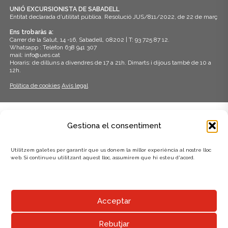
UNIÓ EXCURSIONISTA DE SABADELL
Entitat declarada d’utilitat pública. Resolució JUS/811/2022, de 22 de març
Ens trobaràs a:
Carrer de la Salut, 14 -16, Sabadell, 08202 | T: 93 725 87 12.
Whatsapp : Telèfon 638 941 307
mail: info@ues.cat
Horaris: de dilluns a divendres de 17 a 21h. Dimarts i dijous també de 10 a
12h.
Política de cookies
Avís legal
ADHERITS A:
Gestiona el consentiment
Utilitzem galetes per garantir que us donem la millor experiència al nostre lloc
web. Si continueu utilitzant aquest lloc, assumirem que hi esteu d'acord.
AMB EL SUPORT DE:
Acceptar
Rebutjar