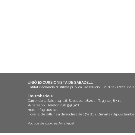
UNIÓ EXCURSIONISTA DE SABADELL
Entitat declarada d’utilitat pública. Resolució JUS/811/2022, de 
Ens trobaràs a:
Carrer de la Salut, 14 -16, Sabadell, 08202 | T: 93 725 87 12.
Whatsapp : Telèfon 638 941 307
mail: info@ues.cat
Horaris: de dilluns a divendres de 17 a 21h. Dimarts i dijous també
Política de cookies
Avís legal