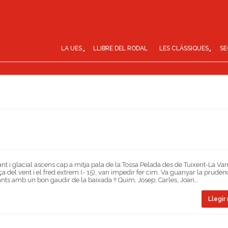
LA UES
LLIBRE DEL RODAL
LES CLÀSSIQUES
SE
ant i glacial ascens cap a mitja pala de la Tossa Pelada des de Tuixent-La Van
ça del vent i el fred extrem (- 15), van impedir fer cim. Va guanyar la prudènci
ants amb un bon gaudir de la baixada !! Quim, Josep, Carles, Joan…
Llegir 