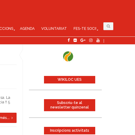
CCIONS
AGENDA
VOLUNTARIAT
FES-TE SOCI!
WIKILOC UES
sa. La
a !! 5
Subscriu-te al
newsletter quinzenal
més...
Inscripcions activitats