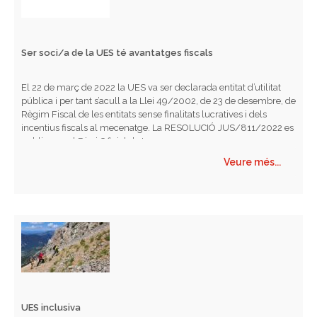
n
e
i
n
Ser soci/a de la UES té avantatges fiscals
m
t
e
El 22 de març de 2022 la UES va ser declarada entitat d’utilitat
pública i per tant s’acull a la Llei 49/2002, de 23 de desembre, de
n
Règim Fiscal de les entitats sense finalitats lucratives i dels
incentius fiscals al mecenatge. La RESOLUCIÓ JUS/811/2022 es
t
publica en el Diari Oficial de La...
Veure més...
s
UES inclusiva