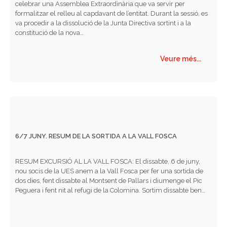
celebrar una Assemblea Extraordinària que va servir per
formalitzar el relleu al capdavant de l’entitat. Durant la sessió, es
va procedir a la dissolució de la Junta Directiva sortint i a la
constitució de la nova…
Veure més...
6/7 JUNY. RESUM DE LA SORTIDA A LA VALL FOSCA
RESUM EXCURSIÓ AL LA VALL FOSCA: El dissabte, 6 de juny,
nou socis de la UES anem a la Vall Fosca per fer una sortida de
dos dies, fent dissabte al Montsent de Pallars i diumenge el Pic
Peguera i fent nit al refugi de la Colomina. Sortim dissabte ben…