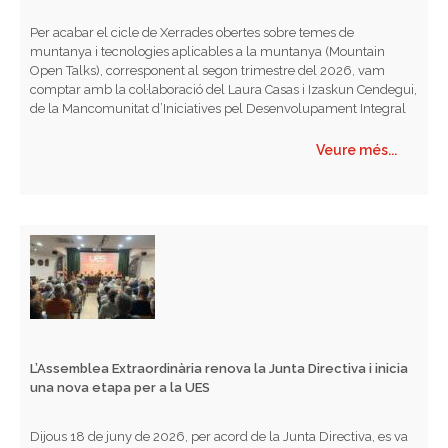
Per acabar el cicle de Xerrades obertes sobre temes de
muntanya i tecnologies aplicables a la muntanya (Mountain
Open Talks), corresponent al segon trimestre del 2026, vam
comptar amb la col·laboració del Laura Casas i Izaskun Cendegui,
de la Mancomunitat d’Iniciatives pel Desenvolupament Integral
del Territori (MIDIT), que ens van…
Veure més...
L’Assemblea Extraordinària renova la Junta Directiva i inicia
una nova etapa per a la UES
Dijous 18 de juny de 2026, per acord de la Junta Directiva, es va