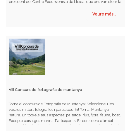
president del Centre Excursionista de Lleida, que ens van oferir la
xerrada que porta per…
Veure més...
VIII Concurs de fotografia de muntanya
Torna el concurs de Fotografia de Muntanya! Seleccioneu les
vostres millors fotografies i participeu-hi! Tema: Muntanya i
natura. En tots els seus aspectes: paisatge, rius, flora, fauna, bosc.
Excepte paisatges marins. Participants: Es considera d’àmbit
Nacional i està adreçat i obert a qualsevol persona aficionada a la