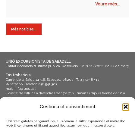
fotografia, de qualsevol…
Veure més...
Més notícies...
UNIÓ EXCURSIONISTA DE SABADELL
Entitat declarada d’utilitat pública. Resolució JUS/811/2022, de 22 de març
Ens trobaràs a:
Carrer de la Salut, 14 -16, Sabadell, 08202 | T: 93 725 87 12.
Whatsapp : Telèfon 638 941 307
mail: info@ues.cat
Horaris: de dilluns a divendres de 17 a 21h. Dimarts i dijous també de 10 a
12h.
Gestiona el consentiment
Política de cookies
Avís legal
Utilitzem galetes per garantir que us donem la millor experiència al nostre lloc
ADHERITS A:
web. Si continueu utilitzant aquest lloc, assumirem que hi esteu d'acord.