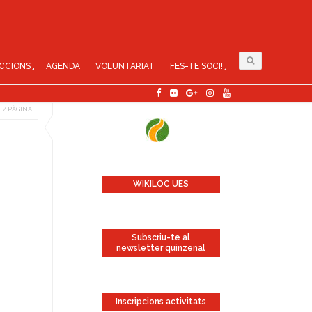
CCIONS
AGENDA
VOLUNTARIAT
FES-TE SOCI!
E
/
PÀGINA
WIKILOC UES
Subscriu-te al
newsletter quinzenal
Inscripcions activitats