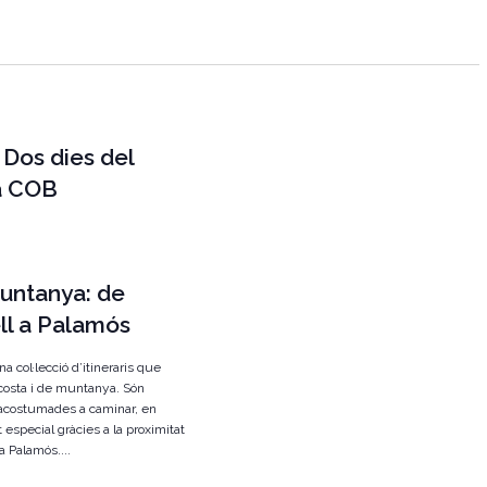
g
a
c
i
 Dos dies del
ó
a COB
d
e
v
i
muntanya: de
s
ll a Palamós
u
 col·lecció d’itineraris que
a
 costa i de muntanya. Són
acostumades a caminar, en
l
t especial gràcies a la proximitat
i
a Palamós....
t