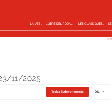
LA UES
LLIBRE DEL RODAL
LES CLÀSSIQUES
SE
HOM
23/11/2025
N
Troba Esdeveniments
Dia
a
v
e