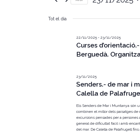
e
u
S
ï
g
e
u
Tot el dia
l
l
a
e
a
c
p
c
c
22/11/2025
-
23/11/2025
a
i
Curses d’orientació.-
r
i
o
a
Berguedà. Organitz
n
u
ó
a
l
u
a
v
n
c
a
23/11/2025
l
i
d
Senders.- de mar i 
a
a
u
Calella de Palafruge
s
t
.
a
C
u
.
Els Senders de Mar i Muntanya són una
e
combinen el millor dels paisatges de
r
a
excursions pensades per a persones 
q
general de dificultat fàcil i amb encan
u
l
e
del mar. De Calella de Palafrugell fins 
u
i