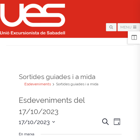
MENU
HOME
/
ARCHIVE FOR "SORTIDES GUIADES I A MIDA"
Sortides guiades i a mida
Esdeveniments
Sortides guiades i a mida
Esdeveniments del
17/10/2023
N
N
C
17/10/2023
D
e
i
S
a
r
a
a
En marxa
e
c
l