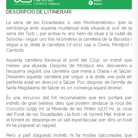
DESCRIPCIÓ DE L’ITINERARI
La serra de les Encantades o «les Montserratines» (per la
semblança amb aquesta muntanya) està situada al sud de la
serra del Turb i, per arribar-hi, ens hem de situar a la ciutat de
Solsona i seguir uns tres kilòmetres la carretera de la Bassella i
seguir a la dreta la carretera LV-4011 cap a Cirera, Montpol i
Cambrils.
Aquesta carretera travessa el pont del Clop, un indret que
mereix una aturada. Després de Montpol ens desviarem a
l’esquerra seguint una carretera que mena a Oliana i el Sàlzer.
Deixarem aquesta carretera per seguir, a la dreta, una pista en
perfecte estat en direcció a Sàlzer. Poc després de l’ermita de
Santa Magdalena de Sàlzer és on comença aquest itinerari.
És una excursió del tot recomanable que ens portarà per
indrets de gran bellesa, dels que podem destacar la roca del
Coscolló (1299 m), la Miranda de les Pintes (1277 m), la cova
del Forat de les Encantades i la font i el torrent Mal. Indret on
el torrent es despenja en un salt espectacular, per dins un forat
(hi ha preparat un rappel).
Però, a part d’aquests indrets, hi ha moltes balconades que