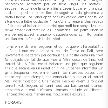
panoràmica. Tornarem per on hem vingut uns metres i
seguirem el llom de la carena fins a desembocar en una pista.
Just en aquest indret, en lloc de seguir la pista, girarem a la
dreta i farem una flanquejada per uns camps erms per tal de
situar-nos a l’altre costat de l’inici d’una torrentera. Una vegada
a l’altre costat trobarem el corriol que molt ben senyalitzat ens
deixa davant del forat de les Encantades. Una petita obertura
ens permet accedir a l’interior d’aquesta cova. És millor portar
una llanterna o fer sevir la del mòbil.
Tornarem endarrere i seguirem el corriol que ens ha portat fins
al Forat i que ens portaria al coll de Femià de Dalt, però
novament el deixarem per continuar a la nostra dreta una nova
flanquejada per tal de situar-nos a l’altre costat de l’inici del
torrent Mal. A l’altre costat trobarem una pista que seguirem
fins que s’acaba en un indret on hi ha un panell informatiu. Un
gir a l’esquerra i veurem el camí i les marques blaves que,
sense cap contratemps, ens condueixen a creuar el torrent
Mal. Indret molt bonic. Uns metres després veiem la font del
torrent Mal. Seguint el camí, que ara bàsicament planeja,
arribarem a la cruïlla d’anada i tornada de l’inici de l’itinerari.
Tancant d’aquesta manera una molt bonica excursió.
HORARIS