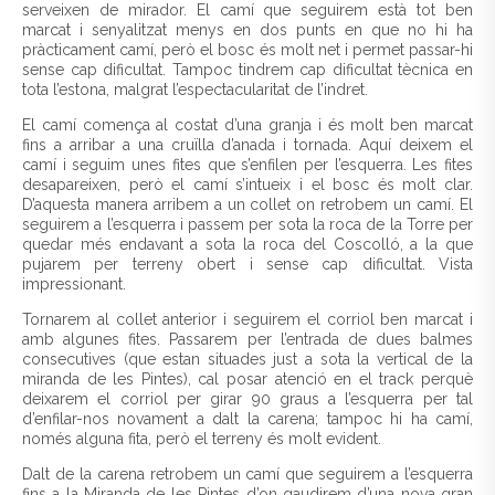
serveixen de mirador. El camí que seguirem està tot ben
marcat i senyalitzat menys en dos punts en que no hi ha
pràcticament camí, però el bosc és molt net i permet passar-hi
sense cap dificultat. Tampoc tindrem cap dificultat tècnica en
tota l’estona, malgrat l’espectacularitat de l’indret.
El camí comença al costat d’una granja i és molt ben marcat
fins a arribar a una cruïlla d’anada i tornada. Aquí deixem el
camí i seguim unes fites que s’enfilen per l’esquerra. Les fites
desapareixen, però el camí s’intueix i el bosc és molt clar.
D’aquesta manera arribem a un collet on retrobem un camí. El
seguirem a l’esquerra i passem per sota la roca de la Torre per
quedar més endavant a sota la roca del Coscolló, a la que
pujarem per terreny obert i sense cap dificultat. Vista
impressionant.
Tornarem al collet anterior i seguirem el corriol ben marcat i
amb algunes fites. Passarem per l’entrada de dues balmes
consecutives (que estan situades just a sota la vertical de la
miranda de les Pintes), cal posar atenció en el track perquè
deixarem el corriol per girar 90 graus a l’esquerra per tal
d’enfilar-nos novament a dalt la carena; tampoc hi ha camí,
només alguna fita, però el terreny és molt evident.
Dalt de la carena retrobem un camí que seguirem a l’esquerra
fins a la Miranda de les Pintes d’on gaudirem d’una nova gran