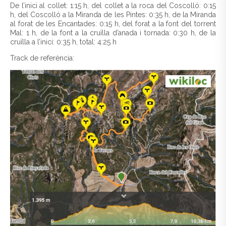
De l’inici al collet: 1:15 h, del collet a la roca del Coscolló: 0:15
h, del Coscolló a la Miranda de les Pintes: 0:35 h, de la Miranda
al forat de les Encantades: 0:15 h, del forat a la font del torrent
Mal: 1 h, de la font a la cruïlla d’anada i tornada: 0:30 h, de la
cruïlla a l’inici: 0:35 h, total: 4:25 h
Track de referència: