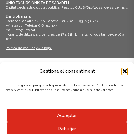
UNIÓ EXCURSIONISTA DE SABADELL
Entitat declarada d’utilitat pública. Resolució JUS/811/2022, de 22 de març
Ens trobaràs a:
Carrer de la Salut, 14 -16, Sabadell, 08202 | T: 93 725 87 12.
Whatsapp : Telèfon 638 941 307
mail: info@ues.cat
Horaris: de dilluns a divendres de 17 a 21h. Dimarts i dijous també de 10 a
12h.
Política de cookies
Avís legal
ADHERITS A:
Gestiona el consentiment
Utilitzem galetes per garantir que us donem la millor experiència al nostre lloc
web. Si continueu utilitzant aquest lloc, assumirem que hi esteu d'acord.
AMB EL SUPORT DE:
Acceptar
Rebutjar