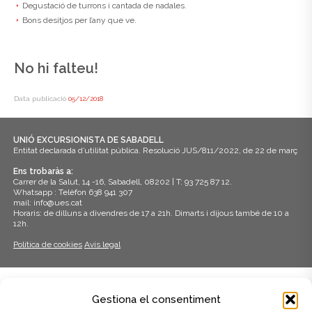
Degustació de turrons i cantada de nadales.
Bons desitjos per l’any que ve.
No hi falteu!
Data publicació
05/12/2018
UNIÓ EXCURSIONISTA DE SABADELL
Entitat declarada d’utilitat pública. Resolució JUS/811/2022, de 22 de març
Ens trobaràs a:
Carrer de la Salut, 14 -16, Sabadell, 08202 | T: 93 725 87 12.
Whatsapp : Telèfon 638 941 307
mail: info@ues.cat
Horaris: de dilluns a divendres de 17 a 21h. Dimarts i dijous també de 10 a
12h.
Política de cookies
Avís legal
ADHERITS A:
Gestiona el consentiment