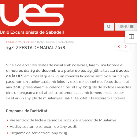
MENU
HOME
/
MUNTANYA
/
19/12 FESTA DE NADAL 2018
19/12 FESTA DE NADAL 2018
Vine a celebrar les festes de nadal amb nosaltres, farem una trobada el
dimecres dia 19 de desembre a partir de les 19:30h a la sala d’actes
de la UES
amb tots el que vulguin conèixer la nostre secció de muntanya,
passarem un audiovisual amb fotos i vídeos de les sortides fetes durant el
any 2018, presentarem el calendari per el any 2019 ple de sortides variades
dins un programa molt atractiu, tot amenitzat amb turrons i nadales per
desitjar un any ple de muntanyes, salut i felicitat. Us esperem a tots/es.
Programa de l’activitat:
Presentació de l’acte a càrrec del vocal de la Secció de Muntanya.
Audiovisual amb el resum de l’any 2018.
Programa de sortides de l’any 2019.