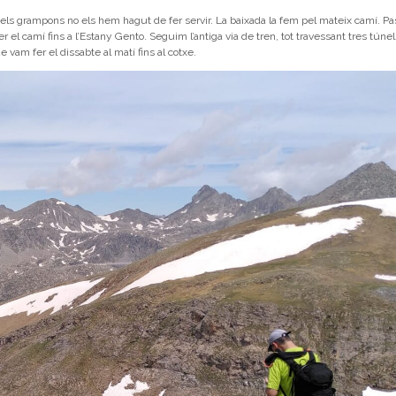
 els grampons no els hem hagut de fer servir. La baixada la fem pel mateix camí. P
 el camí fins a l’Estany Gento. Seguim l’antiga via de tren, tot travessant tres túnel
e vam fer el dissabte al matí fins al cotxe.