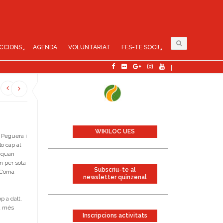
CCIONS
AGENDA
VOLUNTARIAT
FES-TE SOCI!
WIKILOC UES
c Peguera i
lo cap al
, quan
m per sota
Subscriu-te al
a Coma
newsletter quinzenal
p a dalt,
ca més
Inscripcions activitats