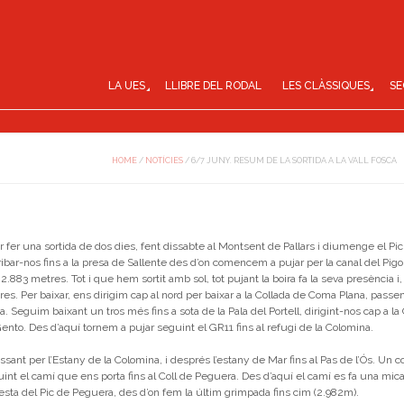
LA UES
LLIBRE DEL RODAL
LES CLÀSSIQUES
SE
HOME
/
NOTÍCIES
/
6/7 JUNY. RESUM DE LA SORTIDA A LA VALL FOSCA
r fer una sortida de dos dies, fent dissabte al Montsent de Pallars i diumenge el Pi
ribar-nos fins a la presa de Sallente des d’on comencem a pujar per la canal del Pigo
2.883 metres. Tot i que hem sortit amb sol, tot pujant la boira fa la seva presència i
res. Per baixar, ens dirigim cap al nord per baixar a la Collada de Coma Plana, passe
a. Seguim baixant un tros més fins a sota de la Pala del Portell, dirigint-nos cap a l
ento. Des d’aquí tornem a pujar seguint el GR11 fins al refugi de la Colomina.
nt per l’Estany de la Colomina, i després l’estany de Mar fins al Pas de l’Ós. Un co
guint el camí que ens porta fins al Coll de Peguera. Des d’aquí el camí es fa una mi
 cresta del Pic de Peguera, des d’on fem la últim grimpada fins cim (2.982m).