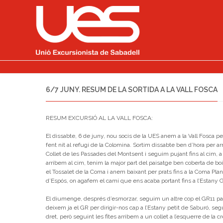
6/7 JUNY. RESUM DE LA SORTIDA A LA VALL FOSCA
RESUM EXCURSIÓ AL LA VALL FOSCA:
El dissabte, 6 de juny, nou socis de la UES anem a la Vall Fosca pe
fent nit al refugi de la Colomina. Sortim dissabte ben d’hora per ar
Collet de les Passades del Montsent i seguim pujant fins al cim, a 
arribem al cim, tenim la major part del paisatge ben coberta de boi
el Tossalet de la Coma i anem baixant per prats fins a la Coma Plan
d’Espós, on agafem el camí que ens acaba portant fins a l’Estany G
El diumenge, després d’esmorzar, seguim un altre cop el GR11 passa
deixem ja el GR per dirigir-nos cap a l’Estany petit de Saburó, se
dret, però seguint les fites arribem a un collet a l’esquerre de la