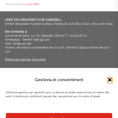
Data publicació
13/01/2026
UNIÓ EXCURSIONISTA DE SABADELL
Entitat declarada d’utilitat pública. Resolució JUS/811/2022, de 22 de març
Ens trobaràs a:
Carrer de la Salut, 14 -16, Sabadell, 08202 | T: 93 725 87 12.
Whatsapp : Telèfon 638 941 307
mail: info@ues.cat
Horaris: de dilluns a divendres de 17 a 21h. Dimarts i dijous també de 10 a
12h.
Política de cookies
Avís legal
ADHERITS A:
Gestiona el consentiment
Utilitzem galetes per garantir que us donem la millor experiència al nostre lloc
web. Si continueu utilitzant aquest lloc, assumirem que hi esteu d'acord.
AMB EL SUPORT DE: