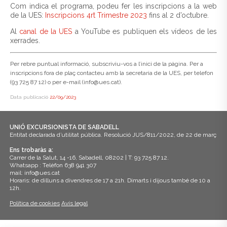
Com indica el programa, podeu fer les inscripcions a la web
de la UES:
Inscripcions 4rt Trimestre 2023
fins al 2 d’octubre.
Al
canal de la UES
a YouTube es publiquen els vídeos de les
xerrades.
Per rebre puntual informació, subscriviu-vos a l’inici de la pàgina. Per a
inscripcions fora de plaç contacteu amb la secretaria de la UES, per telefon
(93 725 87 12) o per e-mail (info@ues.cat).
Data publicació
22/09/2023
UNIÓ EXCURSIONISTA DE SABADELL
Entitat declarada d’utilitat pública. Resolució JUS/811/2022, de 22 de març
Ens trobaràs a:
Carrer de la Salut, 14 -16, Sabadell, 08202 | T: 93 725 87 12.
Whatsapp : Telèfon 638 941 307
mail: info@ues.cat
Horaris: de dilluns a divendres de 17 a 21h. Dimarts i dijous també de 10 a
12h.
Política de cookies
Avís legal