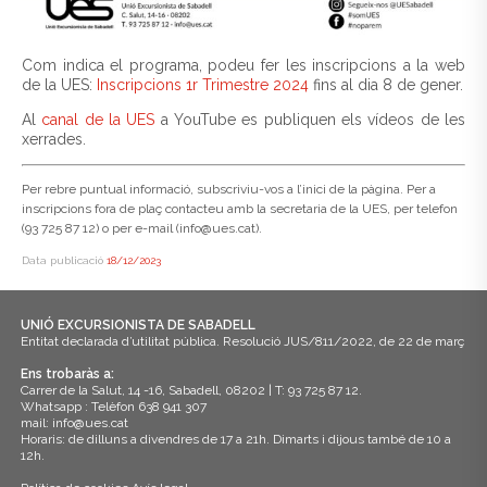
Com indica el programa, podeu fer les inscripcions a la web
de la UES:
Inscripcions 1r Trimestre 2024
fins al dia 8 de gener.
Al
canal de la UES
a YouTube es publiquen els vídeos de les
xerrades.
Per rebre puntual informació, subscriviu-vos a l’inici de la pàgina. Per a
inscripcions fora de plaç contacteu amb la secretaria de la UES, per telefon
(93 725 87 12) o per e-mail (info@ues.cat).
Data publicació
18/12/2023
UNIÓ EXCURSIONISTA DE SABADELL
Entitat declarada d’utilitat pública. Resolució JUS/811/2022, de 22 de març
Ens trobaràs a:
Carrer de la Salut, 14 -16, Sabadell, 08202 | T: 93 725 87 12.
Whatsapp : Telèfon 638 941 307
mail: info@ues.cat
Horaris: de dilluns a divendres de 17 a 21h. Dimarts i dijous també de 10 a
12h.