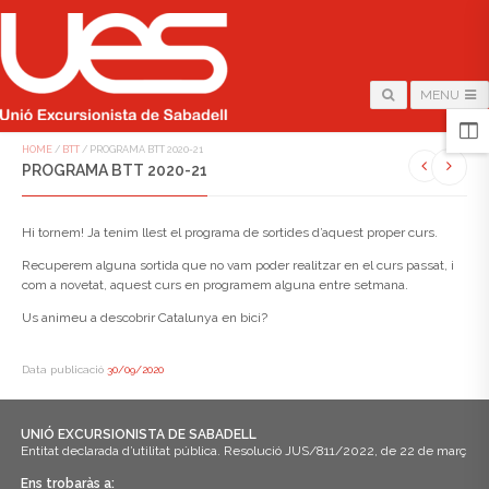
MENU
HOME
/
BTT
/
PROGRAMA BTT 2020-21
PROGRAMA BTT 2020-21
Hi tornem! Ja tenim llest el programa de sortides d’aquest proper curs.
Recuperem alguna sortida que no vam poder realitzar en el curs passat, i
com a novetat, aquest curs en programem alguna entre setmana.
Us animeu a descobrir Catalunya en bici?
Data publicació
30/09/2020
UNIÓ EXCURSIONISTA DE SABADELL
Entitat declarada d’utilitat pública. Resolució JUS/811/2022, de 22 de març
Ens trobaràs a: