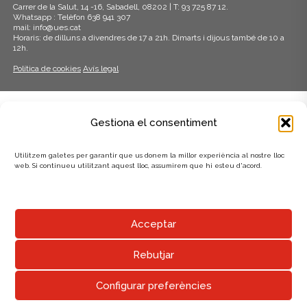
Carrer de la Salut, 14 -16, Sabadell, 08202 | T: 93 725 87 12.
Whatsapp : Telèfon 638 941 307
mail: info@ues.cat
Horaris: de dilluns a divendres de 17 a 21h. Dimarts i dijous també de 10 a
12h.
Política de cookies
Avís legal
ADHERITS A:
Gestiona el consentiment
Utilitzem galetes per garantir que us donem la millor experiència al nostre lloc
web. Si continueu utilitzant aquest lloc, assumirem que hi esteu d'acord.
AMB EL SUPORT DE:
Acceptar
Rebutjar
Configurar preferències
UNIÓ EXCURSIONISTA DE SABADELL