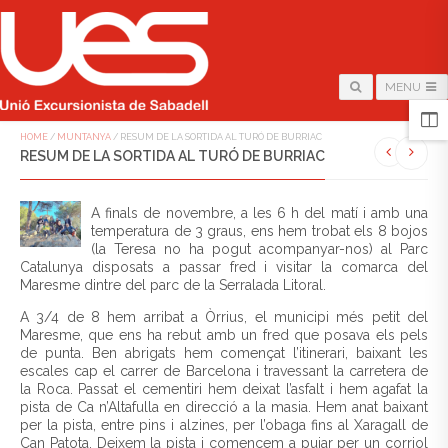
MENU
HOME
/
MUNTANYA
/
RESUM DE LA SORTIDA AL TURÓ DE BURRIAC
RESUM DE LA SORTIDA AL TURÓ DE BURRIAC
A finals de novembre, a les 6 h del matí i amb una
temperatura de 3 graus, ens hem trobat els 8 bojos
(la Teresa no ha pogut acompanyar-nos) al Parc
Catalunya disposats a passar fred i visitar la comarca del
Maresme dintre del parc de la Serralada Litoral.
A 3/4 de 8 hem arribat a Òrrius, el municipi més petit del
Maresme, que ens ha rebut amb un fred que posava els pels
de punta. Ben abrigats hem començat l’itinerari, baixant les
escales cap el carrer de Barcelona i travessant la carretera de
la Roca. Passat el cementiri hem deixat l’asfalt i hem agafat la
pista de Ca n’Altafulla en direcció a la masia. Hem anat baixant
per la pista, entre pins i alzines, per l’obaga fins al Xaragall de
Can Patota. Deixem la pista i comencem a pujar per un corriol