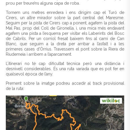
prou per treure’ns alguna capa de roba.
Tornem uns metres enredera i ens dirigim cap el Turó de
Cirers, un altre mirador sobre la part central del Maresme.
Seguim per la pista de Cirers cap a ponent, agafem la pista del
Mal Pas, prop del Coll de Gironella, i, una mica més endavant
agafem una pista a l’esquerra per visitar els Laberints del Bosc
de Cabrils. Per un corriol fresat baixem fins al camí de Can
Blanc, que seguim a la dreta per arribar a l’asfalt i a les
primeres cases d’Òrrius. Travessem el pont sobre la Riera de
Riudemeia i arribem a l’aparcament.
L’itinerari no té cap dificultat tècnica però una distància i
desnivell considerables. És una ruta variada que es pot fer en
qualsevol època de l’any.
Prement sobre la imatge podreu accedir al track provisional
de la ruta: