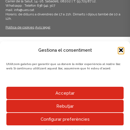
Carrer de la Salut, 14 -16, Sabadell, 08202 | T: 93 725 87 12.
Whatsapp : Telèfon 638 941 307
mail: info@ues.cat
Horaris: de dilluns a divendres de 17 a 21h. Dimarts i dijous també de 10 a
12h.
Política de cookies
Avís legal
ADHERITS A:
Gestiona el consentiment
Utilitzem galetes per garantir que us donem la millor experiència al nostre lloc
web. Si continueu utilitzant aquest lloc, assumirem que hi esteu d'acord.
AMB EL SUPORT DE:
Acceptar
Rebutjar
Configurar preferències
UNIÓ EXCURSIONISTA DE SABADELL