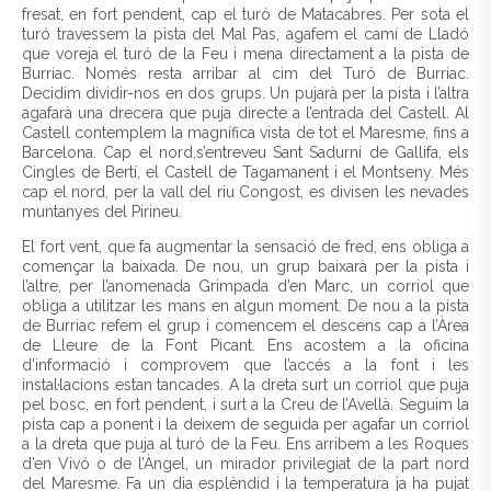
fresat, en fort pendent, cap el turó de Matacabres. Per sota el
turó travessem la pista del Mal Pas, agafem el camí de Lladó
que voreja el turó de la Feu i mena directament a la pista de
Burriac. Només resta arribar al cim del Turó de Burriac.
Decidim dividir-nos en dos grups. Un pujarà per la pista i l’altra
agafarà una drecera que puja directe a l’entrada del Castell. Al
Castell contemplem la magnífica vista de tot el Maresme, fins a
Barcelona. Cap el nord,s’entreveu Sant Sadurní de Gallifa, els
Cingles de Bertí, el Castell de Tagamanent i el Montseny. Més
cap el nord, per la vall del riu Congost, es divisen les nevades
muntanyes del Pirineu.
El fort vent, que fa augmentar la sensació de fred, ens obliga a
començar la baixada. De nou, un grup baixarà per la pista i
l’altre, per l’anomenada Grimpada d’en Marc, un corriol que
obliga a utilitzar les mans en algun moment. De nou a la pista
de Burriac refem el grup i comencem el descens cap a l’Àrea
de Lleure de la Font Picant. Ens acostem a la oficina
d’informació i comprovem que l’accés a la font i les
instal·lacions estan tancades. A la dreta surt un corriol que puja
pel bosc, en fort pendent, i surt a la Creu de l’Avellà. Seguim la
pista cap a ponent i la deixem de seguida per agafar un corriol
a la dreta que puja al turó de la Feu. Ens arribem a les Roques
d’en Vivó o de l’Àngel, un mirador privilegiat de la part nord
del Maresme. Fa un dia esplèndid i la temperatura ja ha pujat