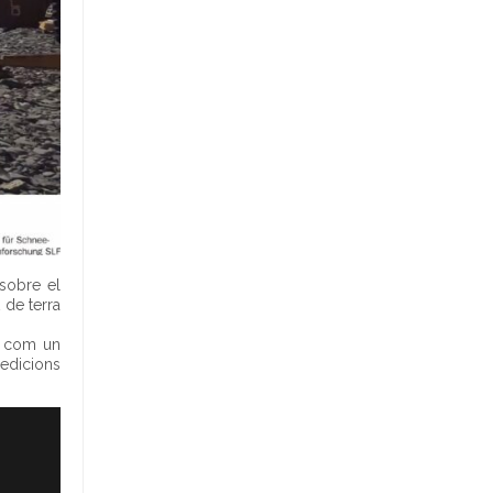
n
i
m
e
n
t
s
 sobre el
 de terra
da com un
pedicions