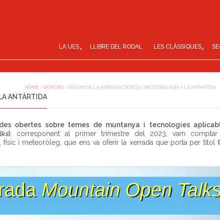
LA UES
LLIBRE DEL RODAL
LES CLÀSSIQUES
SE
HOME
/
NOTÍCIES
/
RESUM DE LA XERRADA CIÈNCIA I METEOROLOGIA A LA ANTÀRTIDA
 LA ANTÀRTIDA
ades obertes sobre temes de muntanya i tecnologies aplicab
lks
)
, corresponent al primer trimestre del 2023, vam compta
 físic i meteoròleg, que ens va oferir la xerrada que porta per títol