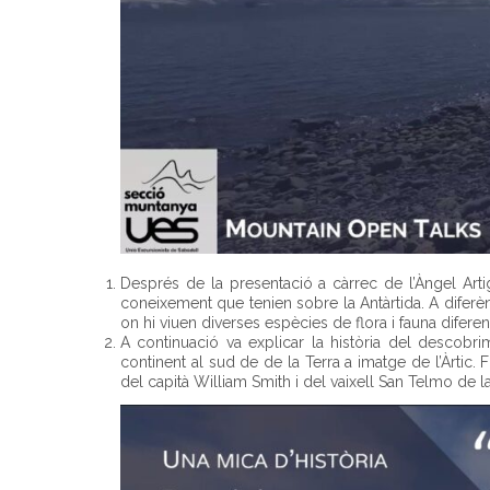
Després de la presentació a càrrec de l’Àngel Artig
coneixement que tenien sobre la Antàrtida. A diferènc
on hi viuen diverses espècies de flora i fauna diferent 
A continuació va explicar la història del descobrim
continent al sud de de la Terra a imatge de l’Àrtic.
del capità William Smith i del vaixell San Telmo de 