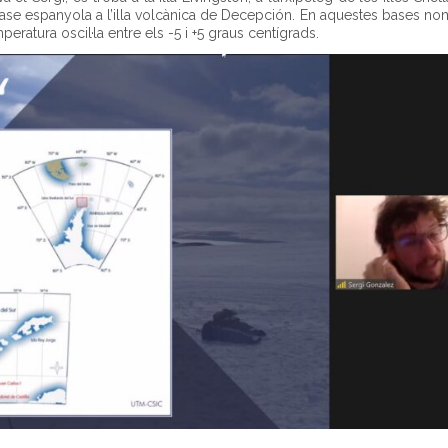
 base espanyola a l’illa volcànica de Decepción. En aquestes bases no
mperatura oscil·la entre els -5 i +5 graus centígrads.