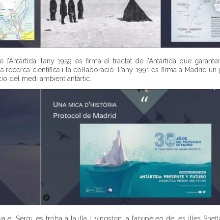
’Antàrtida, l’any 1959 es firma el tractat de l’Antàrtida que garantei
la recerca científica i la col·laboració. L’any 1991 es firma a Madrid un
ció del medi ambient antàrtic.
el Sergi, es troba a la illa Livingston, a l’arxipèleg de les illes Shet