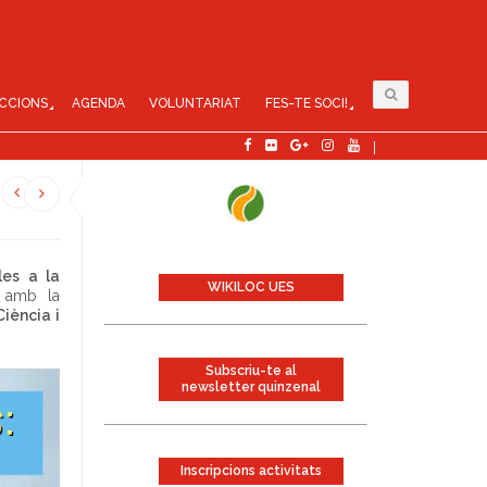
CCIONS
AGENDA
VOLUNTARIAT
FES-TE SOCI!
les a la
WIKILOC UES
r amb la
Ciència i
Subscriu-te al
newsletter quinzenal
Inscripcions activitats