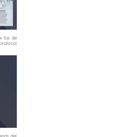
x l’ús de
 protocol
lands del