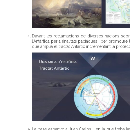
D’avant les reclamacions de diverses nacions sobre l
l’Antàrtida per a finalitats pacífiques i per promoure 
que amplia el tractat Antàrtic incrementant la protec
La base espanyola Juan Carlos I, en la que treballava 