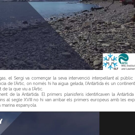
as, el Sergi va començar la seva intervenció interpel·lant al públic
ia de l’Àrtic, on només hi ha aigua gelada, l’Antàrtida és un continent
de la que viu a l’Àrtic.
ent de la Antàrtida. El primers planisferis identificaven la Antàrti
 Fins al segle XVIII no hi van arribar els primers europeus amb les ex
la marina espanyola.