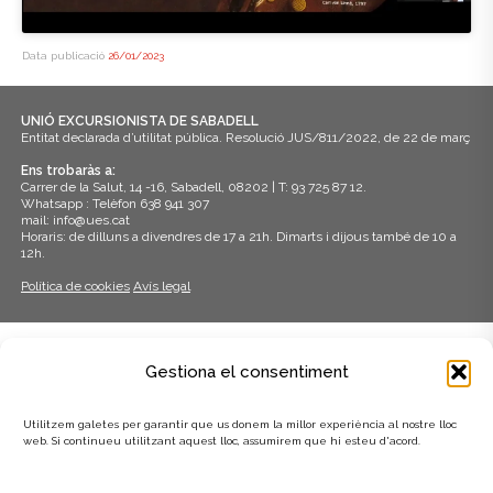
Data publicació
26/01/2023
UNIÓ EXCURSIONISTA DE SABADELL
Entitat declarada d’utilitat pública. Resolució JUS/811/2022, de 22 de març
Ens trobaràs a:
Carrer de la Salut, 14 -16, Sabadell, 08202 | T: 93 725 87 12.
Whatsapp : Telèfon 638 941 307
mail: info@ues.cat
Horaris: de dilluns a divendres de 17 a 21h. Dimarts i dijous també de 10 a
12h.
Política de cookies
Avís legal
ADHERITS A:
Gestiona el consentiment
Utilitzem galetes per garantir que us donem la millor experiència al nostre lloc
web. Si continueu utilitzant aquest lloc, assumirem que hi esteu d'acord.