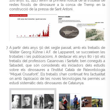
100 anys. EL 1927 tenim la primera notícia de la troballa de
restes fòssils de dinosaure a la conca de Tremp en la
construcció de la pressa de Sant Antoni.
A partir dels anys 50 del segle passat, amb els treballs de
Walter Georg Kühne i A.F. de Lapparent, se succeeixen les
troballes i les publicacions. A destacar els anys 80 i 90 els
treballs del professors Casanovas i Santafe, ben coneguts a
Sabadell, que són considerats els iniciadors dels estudis
sobre els dinosaures a l’Institut Català de Paleontologia
“Miquel Crusafont”. Els treballs s’han continuat fins l’actualitat
on amb l’aplicació de les noves tecnologies ha permès un
estudi sistemàtic dels dinosaures de Catalunya.