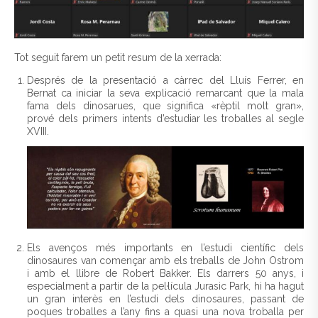
Tot seguit farem un petit resum de la xerrada:
Després de la presentació a càrrec del Lluís Ferrer, en
Bernat ca iniciar la seva explicació remarcant que la mala
fama dels dinosarues, que significa «rèptil molt gran»,
prové dels primers intents d’estudiar les troballes al segle
XVIII.
Els avenços més importants en l’estudi científic dels
dinosaures van començar amb els treballs de John Ostrom
i amb el llibre de Robert Bakker. Els darrers 50 anys, i
especialment a partir de la pel·lícula Jurasic Park, hi ha hagut
un gran interès en l’estudi dels dinosaures, passant de
poques troballes a l’any fins a quasi una nova troballa per