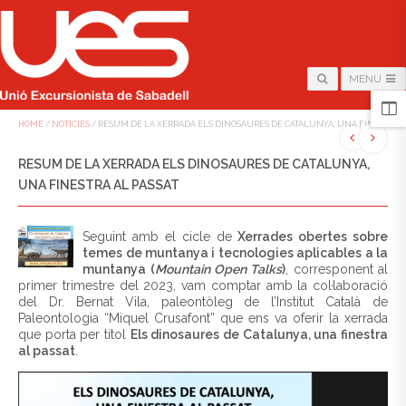
MENU
HOME
/
NOTÍCIES
/
RESUM DE LA XERRADA ELS DINOSAURES DE CATALUNYA, UNA FINESTRA A
RESUM DE LA XERRADA ELS DINOSAURES DE CATALUNYA,
UNA FINESTRA AL PASSAT
Seguint amb el cicle de
Xerrades obertes sobre
temes de muntanya i tecnologies aplicables a la
muntanya (
Mountain Open Talks
)
, corresponent al
primer trimestre del 2023, vam comptar amb la col·laboració
del Dr. Bernat Vila, paleontòleg de l’Institut Català de
Paleontologia “Miquel Crusafont” que ens va oferir la xerrada
que porta per títol
Els dinosaures de Catalunya, una finestra
al passat
.