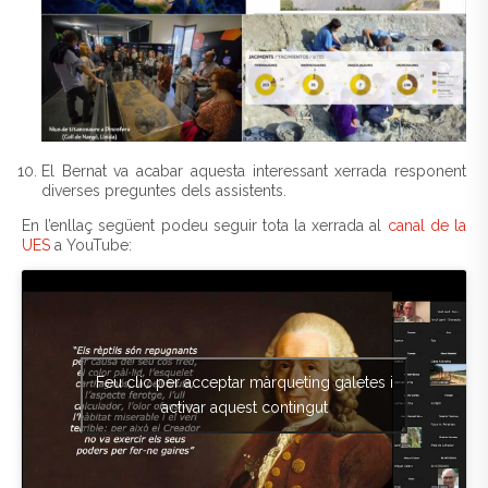
El Bernat va acabar aquesta interessant xerrada responent
diverses preguntes dels assistents.
En l’enllaç següent podeu seguir tota la xerrada al
canal de la
UES
a YouTube:
Feu clic per acceptar màrqueting galetes i
activar aquest contingut