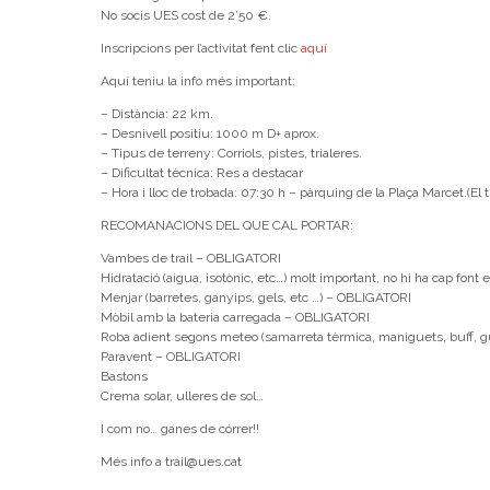
No socis UES cost de 2’50 €.
Inscripcions per l’activitat fent clic
aquí
Aquí teniu la info més important:
– Distància: 22 km.
– Desnivell positiu: 1000 m D+ aprox.
– Tipus de terreny: Corriols, pistes, trialeres.
– Dificultat tècnica: Res a destacar
– Hora i lloc de trobada: 07:30 h – pàrquing de la Plaça Marcet.(El 
RECOMANACIONS DEL QUE CAL PORTAR:
Vambes de trail – OBLIGATORI
Hidratació (aigua, isotònic, etc…) molt important, no hi ha cap font
Menjar (barretes, ganyips, gels, etc …) – OBLIGATORI
Mòbil amb la bateria carregada – OBLIGATORI
Roba adient segons meteo (samarreta tèrmica, maniguets, buff, 
Paravent – OBLIGATORI
Bastons
Crema solar, ulleres de sol…
I com no… ganes de córrer!!
Més info a trail@ues.cat