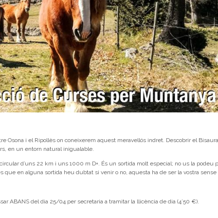
re Osona i el Ripollès on coneixerem aquest meravellós indret. Descobrir el Bisaur
rs, en un entorn natural inigualable.
ircular d’uns 22 km i uns 1000 m D+. És un sortida molt especial; no us la podeu 
es que en alguna sortida heu dubtat si venir o no, aquesta ha de ser la vostra sens
ar ABANS del dia 25/04 per secretaria a tramitar la llicència de dia (4’50 €).