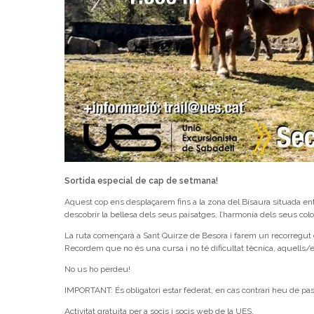
Sortida especial de cap de setmana!
Aquest cop ens desplaçarem fins a la zona del Bisaura situada ent
descobrir la bellesa dels seus paisatges, l’harmonia dels seus colo
La ruta començarà a Sant Quirze de Besora i farem un recorregut c
Recordem que no és una cursa i no té dificultat tècnica, aquells/
No us ho perdeu!
IMPORTANT: És obligatori estar federat, en cas contrari heu de pass
Activitat gratuita per a socis i socis web de la UES.