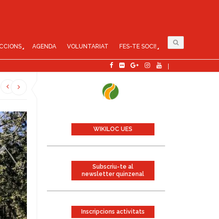
CCIONS
AGENDA
VOLUNTARIAT
FES-TE SOCI!
WIKILOC UES
Subscriu-te al
newsletter quinzenal
Inscripcions activitats