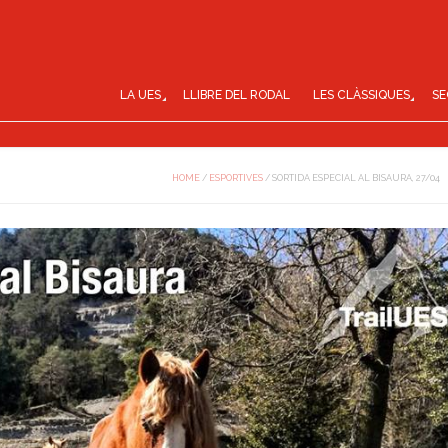
LA UES
LLIBRE DEL RODAL
LES CLÀSSIQUES
SE
HOME
/
ESPORTIVES
/
SORTIDA ESPECIAL AL BISAURA, 27/04