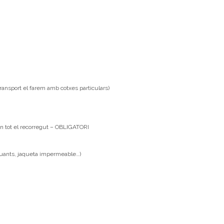
transport el farem amb cotxes particulars)
 en tot el recorregut – OBLIGATORI
guants, jaqueta impermeable…)