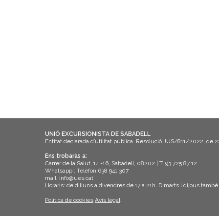
UNIÓ EXCURSIONISTA DE SABADELL
Entitat declarada d’utilitat pública. Resolució JUS/811/2022, de 
Ens trobaràs a:
Carrer de la Salut, 14 -16, Sabadell, 08202 | T: 93 725 87 12.
Whatsapp : Telèfon 638 941 307
mail: info@ues.cat
Horaris: de dilluns a divendres de 17 a 21h. Dimarts i dijous també
Política de cookies
Avís legal