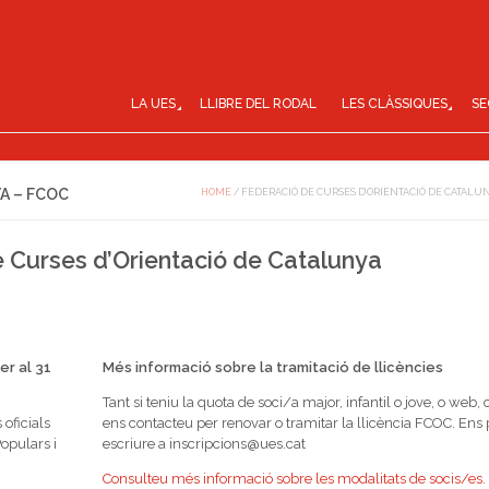
LA UES
LLIBRE DEL RODAL
LES CLÀSSIQUES
SE
A – FCOC
HOME
/
FEDERACIÓ DE CURSES D’ORIENTACIÓ DE CATALUN
 Curses d’Orientació de Catalunya
er al 31
Més informació sobre la tramitació de llicències
Tant si teniu la quota de soci/a major, infantil o jove, o web, 
oficials
ens contacteu per renovar o tramitar la llicència FCOC. Ens
opulars i
escriure a inscripcions@ues.cat
Consulteu més informació sobre les modalitats de socis/es.