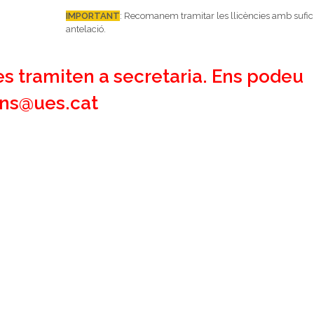
IMPORTANT
: Recomanem tramitar les llicències amb sufic
antelació.
s tramiten a secretaria. Ens podeu
ions@ues.cat