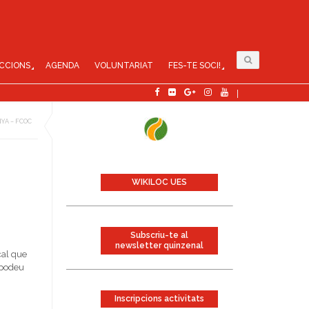
CCIONS
AGENDA
VOLUNTARIAT
FES-TE SOCI!
YA – FCOC
WIKILOC UES
Subscriu-te al
newsletter quinzenal
cal que
 podeu
Inscripcions activitats