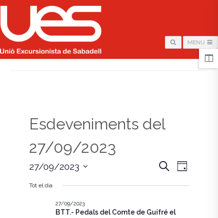
MENU
HOME
/
PÀGINA
Esdeveniments del
27/09/2023
N
N
C
27/09/2023
D
e
i
S
a
r
a
a
Tot el dia
e
c
v
l
a
v
e
27/09/2023
e
BTT.- Pedals del Comte de Guifré el
c