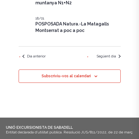
e
c
muntanya N1+N2
g
i
g
a
o
n
18/01
a
c
POSPOSADA Natura.-La Matagalls
a
u
Montserrat a poc a poc
i
c
n
ó
a
i
d
d
a
ó
Dia anterior
Següent dia
t
e
a
v
v
.
Subscriviu-vos al calendari
i
i
s
s
u
u
a
a
l
l
i
UNIÓ EXCURSIONISTA DE SABADELL
Entitat declarada d’utilitat pública. Resolució JUS/811/2022, de 22 de març
i
t