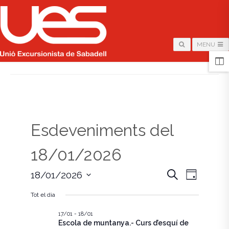
MENU
HOME
/
PÀGINA
Esdeveniments del
18/01/2026
N
N
C
18/01/2026
D
e
i
S
a
r
a
a
Tot el dia
e
c
v
l
a
v
e
17/01
-
18/01
e
Escola de muntanya.- Curs d’esquí de
c