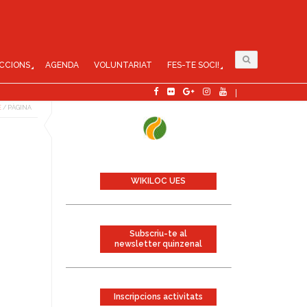
CCIONS
AGENDA
VOLUNTARIAT
FES-TE SOCI!
E
/
PÀGINA
WIKILOC UES
Subscriu-te al
newsletter quinzenal
Inscripcions activitats