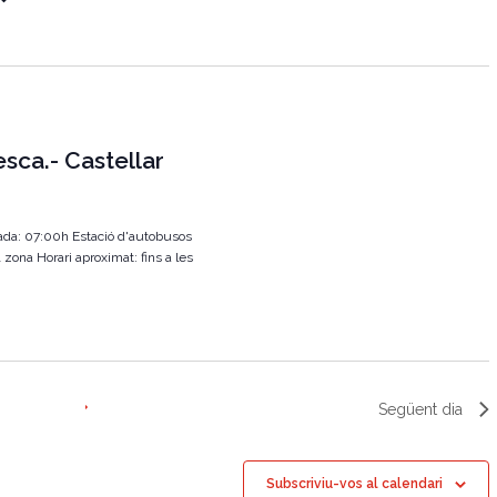
g
a
c
i
esca.- Castellar
ó
d
e
ada: 07:00h Estació d'autobusos
v
 zona Horari aproximat: fins a les
i
s
u
a
Següent dia
l
i
Subscriviu-vos al calendari
t