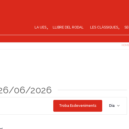
LA UES
LLIBRE DEL RODAL
LES CLÀSSIQUES
SE
HOM
 26/06/2026
N
Troba Esdeveniments
Dia
a
v
e