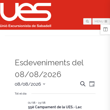
MENU
HOME
/
PÀGINA
Esdeveniments del
08/08/2026
N
N
C
08/08/2026
D
e
i
S
a
r
a
a
Tot el dia
e
c
v
l
a
v
e
01/08
-
15/08
e
55è Campament de la UES.- Lac
c