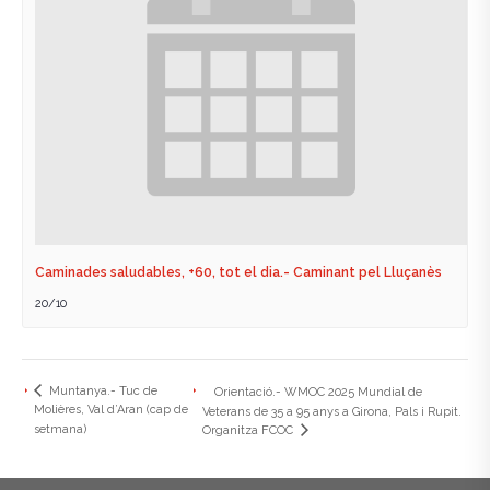
Caminades saludables, +60, tot el dia.- Caminant pel Lluçanès
20/10
Muntanya.- Tuc de
Orientació.- WMOC 2025 Mundial de
Molières, Val d’Aran (cap de
Veterans de 35 a 95 anys a Girona, Pals i Rupit.
setmana)
Organitza FCOC