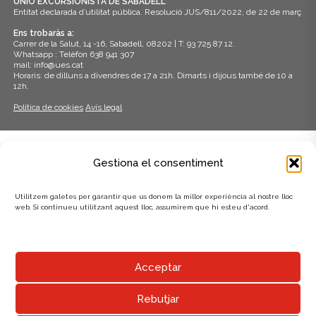
UNIÓ EXCURSIONISTA DE SABADELL
Entitat declarada d’utilitat pública. Resolució JUS/811/2022, de 22 de març
Ens trobaràs a:
Carrer de la Salut, 14 -16, Sabadell, 08202 | T: 93 725 87 12.
Whatsapp : Telèfon 638 941 307
mail: info@ues.cat
Horaris: de dilluns a divendres de 17 a 21h. Dimarts i dijous també de 10 a
12h.
Política de cookies
Avís legal
ADHERITS A:
Gestiona el consentiment
Utilitzem galetes per garantir que us donem la millor experiència al nostre lloc
web. Si continueu utilitzant aquest lloc, assumirem que hi esteu d'acord.
AMB EL SUPORT DE:
Acceptar
Rebutjar