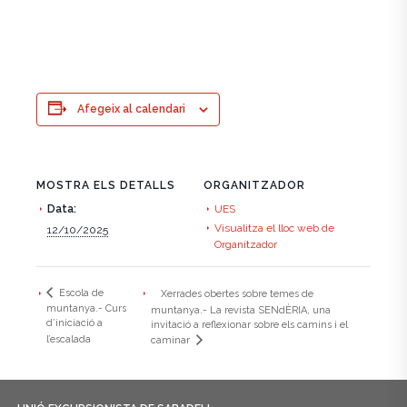
Afegeix al calendari
MOSTRA ELS DETALLS
ORGANITZADOR
Data:
UES
Visualitza el lloc web de
12/10/2025
Organitzador
Escola de
Xerrades obertes sobre temes de
muntanya.- Curs
muntanya.- La revista SENdÈRIA, una
d’iniciació a
invitació a reflexionar sobre els camins i el
l’escalada
caminar