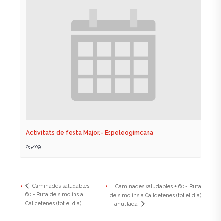
Activitats de festa Major.- Espeleogimcana
05/09
Caminades saludables +
Caminades saludables + 60.- Ruta
60.- Ruta dels molins a
dels molins a Calldetenes (tot el dia)
Calldetenes (tot el dia)
– anul·lada