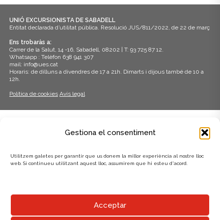
UNIÓ EXCURSIONISTA DE SABADELL
Entitat declarada d’utilitat pública. Resolució JUS/811/2022, de 22 de març
Ens trobaràs a:
Carrer de la Salut, 14 -16, Sabadell, 08202 | T: 93 725 87 12.
Whatsapp : Telèfon 638 941 307
mail: info@ues.cat
Horaris: de dilluns a divendres de 17 a 21h. Dimarts i dijous també de 10 a
12h.
Política de cookies
Avís legal
ADHERITS A:
Gestiona el consentiment
Utilitzem galetes per garantir que us donem la millor experiència al nostre lloc
web. Si continueu utilitzant aquest lloc, assumirem que hi esteu d'acord.
AMB EL SUPORT DE:
Acceptar