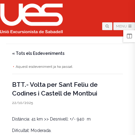
MENU
HOME
/
PÀGINA
/
« Tots els Esdeveniments
Aquest esdeveniment ja ha passat.
BTT.- Volta per Sant Feliu de
Codines i Castell de Montbui
22/10/2025
Distància: 41 km >> Desnivell: +/- 940 m
Dificultat
:
Moderada.