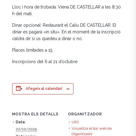
Lloc i hora de trobada
:
Viena DE CASTELLAR a les 8:30
h del matí.
Dinar opcional:
Restaurant el Caliu DE CASTELLAR. El
dinar es pagarà «in situ». En el moment de la inscripció
caldrà dir si us quedeu a dinar o no.
Places limitades a 15.
Inscripcions del 6 al 21 d’octubre
Afegeix al calendari
MOSTRA ELS DETALLS
ORGANITZADOR
Data:
UES
Visualitza el lloc web de
22/10/2025
Organitzador