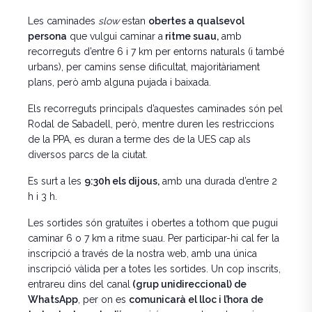
Les caminades
slow
estan
obertes a qualsevol
persona
que vulgui caminar a
ritme suau,
amb
recorreguts d’entre 6 i 7 km per entorns naturals (i també
urbans), per camins sense dificultat, majoritàriament
plans, però amb alguna pujada i baixada.
Els recorreguts principals d’aquestes caminades són pel
Rodal de Sabadell, però, mentre duren les restriccions
de la PPA, es duran a terme des de la UES cap als
diversos parcs de la ciutat.
Es surt a les
9:30h els dijous,
amb una durada d’entre 2
h i 3 h.
Les sortides són gratuïtes i obertes a tothom que pugui
caminar 6 o 7 km a ritme suau. Per participar-hi cal fer la
inscripció a través de la nostra web, amb una única
inscripció vàlida per a totes les sortides. Un cop inscrits,
entrareu dins del canal
(grup unidireccional) de
WhatsApp
, per on es
comunicarà el lloc i l’hora de