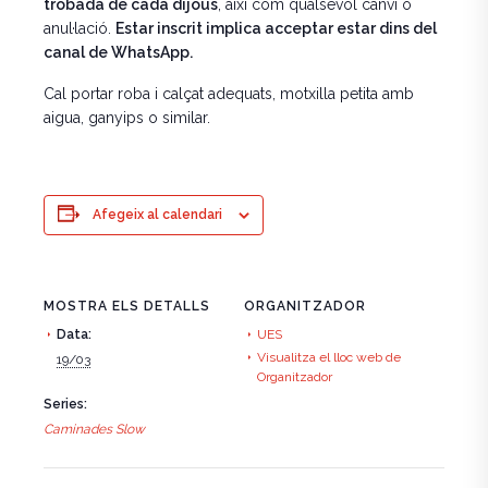
trobada de cada dijous
, així com qualsevol canvi o
anul·lació.
Estar inscrit implica acceptar estar dins del
canal de WhatsApp.
Cal portar roba i calçat adequats, motxilla petita amb
aigua, ganyips o similar.
Afegeix al calendari
MOSTRA ELS DETALLS
ORGANITZADOR
Data:
UES
Visualitza el lloc web de
19/03
Organitzador
Series:
Caminades Slow