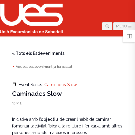
MENU
HOME
/
PÀGINA
/
« Tots els Esdeveniments
Aquest esdeveniment ja ha passat.
Event Series:
Caminades Slow
Caminades Slow
19/03
Iniciativa amb
l’objectiu
de crear l’hàbit de caminar,
fomentar l’activitat física a l’aire lliure i fer xarxa amb altres
persones amb els mateixos interessos.