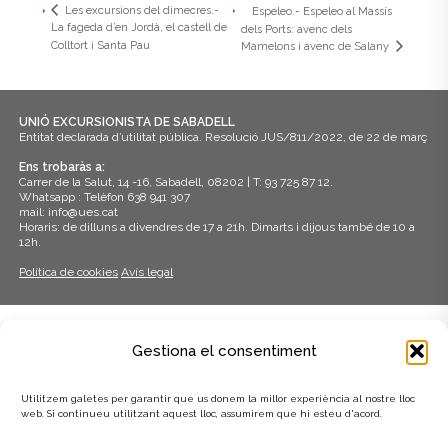
Les excursions del dimecres.-
Espeleo.- Espeleo al Massís
La fageda d’en Jordà, el castell de
dels Ports: avenc dels
Colltort i Santa Pau
Mamelons i avenc de Salany
UNIÓ EXCURSIONISTA DE SABADELL
Entitat declarada d’utilitat pública. Resolució JUS/811/2022, de 22 de març
Ens trobaràs a:
Carrer de la Salut, 14 -16, Sabadell, 08202 | T: 93 725 87 12.
Whatsapp : Telèfon 638 941 307
mail: info@ues.cat
Horaris: de dilluns a divendres de 17 a 21h. Dimarts i dijous també de 10 a
12h.
Política de cookies
Avís legal
ADHERITS A:
Gestiona el consentiment
Utilitzem galetes per garantir que us donem la millor experiència al nostre lloc
web. Si continueu utilitzant aquest lloc, assumirem que hi esteu d'acord.