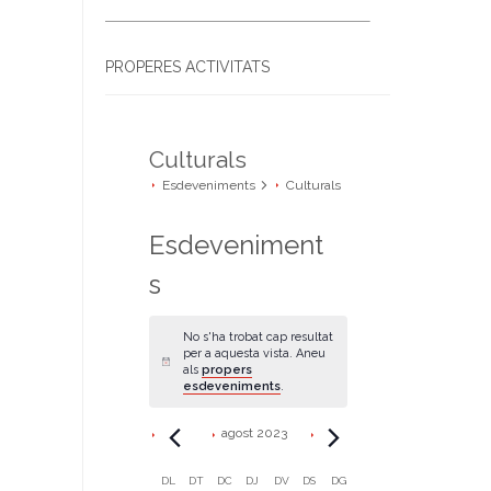
PROPERES ACTIVITATS
Culturals
Esdeveniments
Culturals
Esdeveniment
s
No s'ha trobat cap resultat
per a aquesta vista. Aneu
A
als
propers
v
esdeveniments
.
í
s
agost 2023
C
DL
DT
DC
DJ
DV
DS
DG