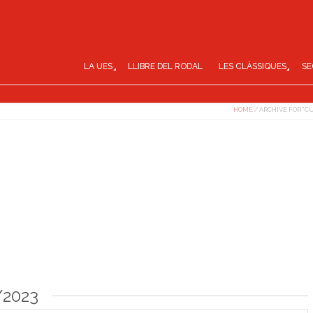
LA UES
LLIBRE DEL RODAL
LES CLÀSSIQUES
SE
HOME
/
ARCHIVE FOR "C
/2023