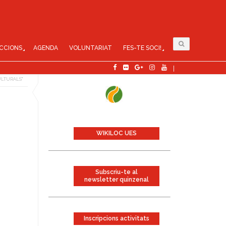
CCIONS
AGENDA
VOLUNTARIAT
FES-TE SOCI!
ULTURALS"
WIKILOC UES
Subscriu-te al
newsletter quinzenal
Inscripcions activitats