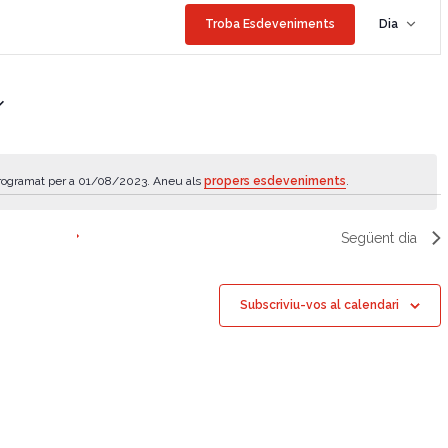
N
Troba Esdeveniments
Dia
a
v
e
g
a
rogramat per a 01/08/2023. Aneu als
propers esdeveniments
.
c
A
v
i
í
Següent dia
ó
s
d
e
Subscriviu-vos al calendari
v
i
s
u