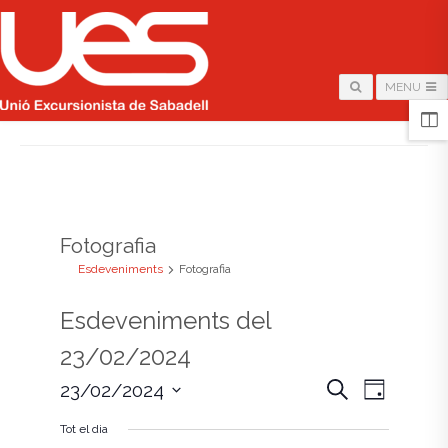
MENU
HOME
/
ARCHIVE FOR "FOTOGRAFIA"
Fotografia
Esdeveniments
Fotografia
Esdeveniments del
23/02/2024
N
N
C
23/02/2024
D
e
i
S
a
r
a
a
Tot el dia
e
c
l