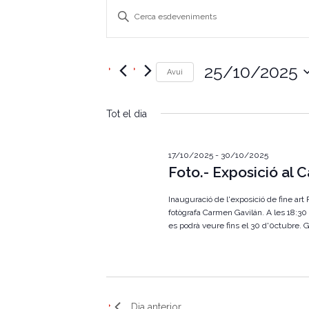
N
I
n
a
t
r
v
o
25/10/2025
d
Avui
e
u
S
ï
g
e
u
Tot el dia
l
l
a
e
a
c
p
c
c
17/10/2025
-
30/10/2025
a
i
Foto.- Exposició al 
r
i
o
a
n
u
Inauguració de l'exposició de fine art
ó
a
l
fotògrafa Carmen Gavilán. A les 18:30 
u
a
es podrà veure fins el 30 d'0ctubre. 
v
n
c
a
l
i
d
a
a
u
s
t
.
a
C
u
.
Dia anterior
e