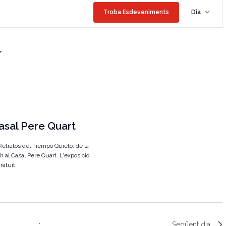
N
Troba Esdeveniments
Dia
a
v
e
g
a
c
i
Casal Pere Quart
ó
d
 Retratos del Tiempo Quieto, de la
e
h al Casal Pere Quart. L'exposició
Gratuït.
v
i
s
u
Següent dia