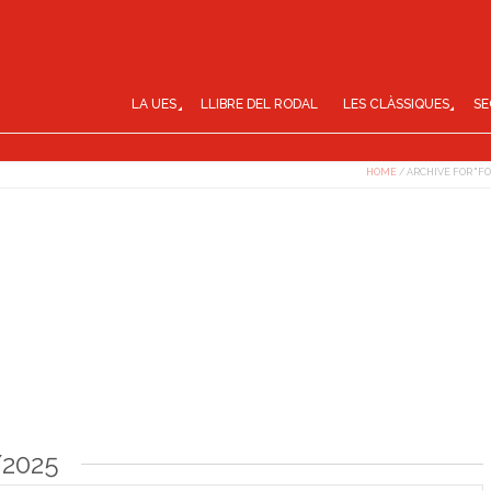
LA UES
LLIBRE DEL RODAL
LES CLÀSSIQUES
SE
HOME
/
ARCHIVE FOR "FO
/2025