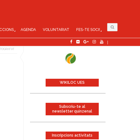
CCIONS
AGENDA
VOLUNTARIAT
FES-TE SOCI!
TOGRAFIA"
WIKILOC UES
Subscriu-te al
newsletter quinzenal
Inscripcions activitats