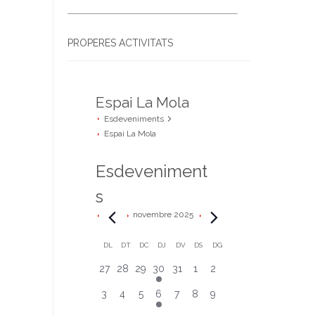
PROPERES ACTIVITATS
Espai La Mola
Esdeveniments
Espai La Mola
Esdeveniment
s
novembre 2025
C
DL
DT
DC
DJ
DV
DS
DG
0
0
0
1
0
0
0
27
28
29
30
31
1
2
a
e
e
e
e
e
e
e
0
0
0
1
0
0
0
3
4
5
6
7
8
9
l
s
s
s
s
s
s
s
e
e
e
e
e
e
e
d
d
d
d
d
d
d