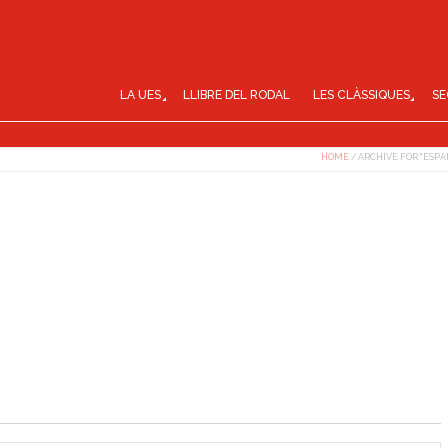
LA UES
LLIBRE DEL RODAL
LES CLÀSSIQUES
SE
HOME
/
ARCHIVE FOR "ESPA