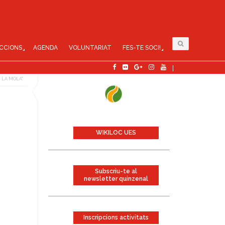
CCIONS
AGENDA
VOLUNTARIAT
FES-TE SOCI!
I LA MOLA"
WIKILOC UES
Subscriu-te al
newsletter quinzenal
Inscripcions activitats