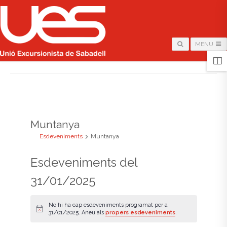
MENU
HOME
/
ARCHIVE FOR "MUNTANYA"
Muntanya
Esdeveniments
Muntanya
Esdeveniments del
31/01/2025
No hi ha cap esdeveniments programat per a
A
31/01/2025. Aneu als
propers esdeveniments
.
v