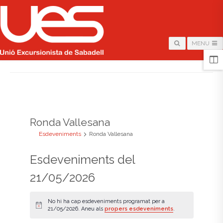
MENU
HOME
/
ARCHIVE FOR "RONDA VALLESANA"
Ronda Vallesana
Esdeveniments
Ronda Vallesana
Esdeveniments del
21/05/2026
No hi ha cap esdeveniments programat per a
A
21/05/2026. Aneu als
propers esdeveniments
.
v