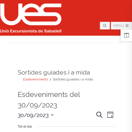
MENU
HOME
/
ARCHIVE FOR "SORTIDES GUIADES I A MIDA"
Sortides guiades i a mida
Esdeveniments
Sortides guiades i a mida
Esdeveniments del
30/09/2023
N
N
C
30/09/2023
D
e
i
S
a
r
a
a
Tot el dia
e
c
l