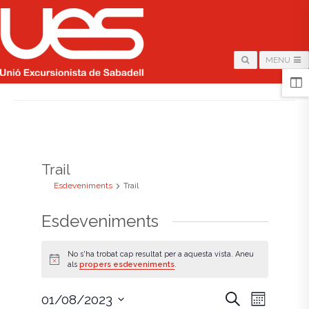
MENU
HOME
/
ARCHIVE FOR "TRAIL"
Trail
Esdeveniments
Trail
Esdeveniments
No s'ha trobat cap resultat per a aquesta vista. Aneu
A
als
propers esdeveniments
.
v
í
s
N
N
C
01/08/2023
M
e