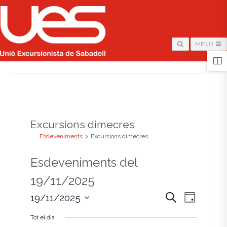
MENU
HOME
/
ARCHIVE FOR "EXCURSIONS DIMECRES"
Excursions dimecres
Esdeveniments
Excursions dimecres
Esdeveniments del
19/11/2025
N
N
C
19/11/2025
D
e
i
S
a
r
a
a
Tot el dia
e
c
l