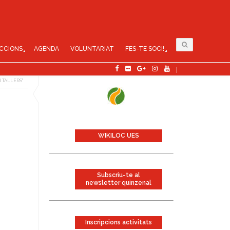
CCIONS
AGENDA
VOLUNTARIAT
FES-TE SOCI!
I TALLERS"
WIKILOC UES
Subscriu-te al
newsletter quinzenal
Inscripcions activitats