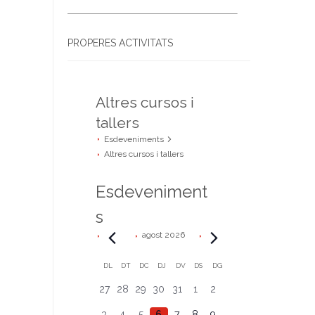
PROPERES ACTIVITATS
Altres cursos i
tallers
Esdeveniments
Altres cursos i tallers
Esdeveniment
s
agost 2026
C
DL
DT
DC
DJ
DV
DS
DG
0
0
0
0
0
0
0
27
28
29
30
31
1
2
a
e
e
e
e
e
e
e
0
0
0
0
0
0
0
3
4
5
6
7
8
9