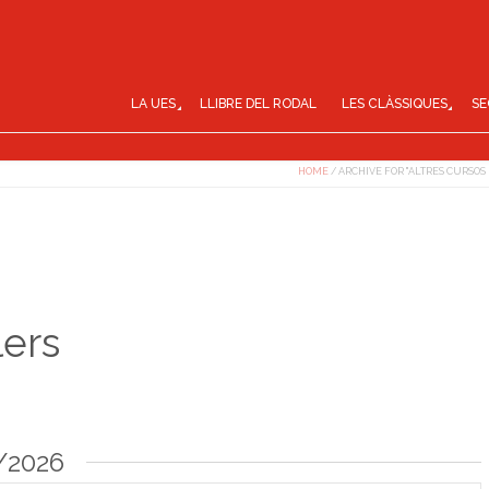
LA UES
LLIBRE DEL RODAL
LES CLÀSSIQUES
SE
HOME
/
ARCHIVE FOR "ALTRES CURSOS 
lers
/2026