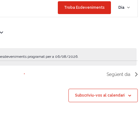
N
Troba Esdeveniments
Dia
a
v
e
g
a
p esdeveniments programat per a 06/08/2026.
c
A
v
i
í
Següent dia
ó
s
d
e
Subscriviu-vos al calendari
v
i
s
u