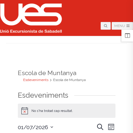
MENU
HOME
/
ARCHIVE FOR "ESCOLA DE MUNTANYA"
Escola de Muntanya
Esdeveniments
Escola de Muntanya
Esdeveniments
No s'ha trobat cap resultat.
A
v
í
N
N
C
01/07/2026
s
M
e