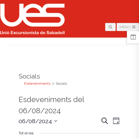
MENU
HOME
/
ARCHIVE FOR "SOCIALS"
Socials
Esdeveniments
Socials
Esdeveniments del
06/08/2024
N
N
C
06/08/2024
D
e
i
S
a
r
a
a
Tot el dia
e
c
l