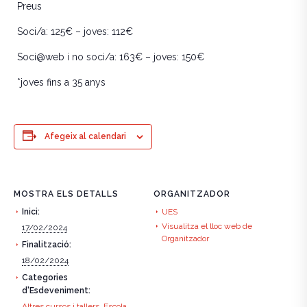
Preus
Soci/a: 125€ – joves: 112€
Soci@web i no soci/a: 163€ – joves: 150€
*joves fins a 35 anys
Afegeix al calendari
MOSTRA ELS DETALLS
ORGANITZADOR
Inici:
UES
Visualitza el lloc web de
17/02/2024
Organitzador
Finalització:
18/02/2024
Categories
d'Esdeveniment:
Altres cursos i tallers
,
Escola