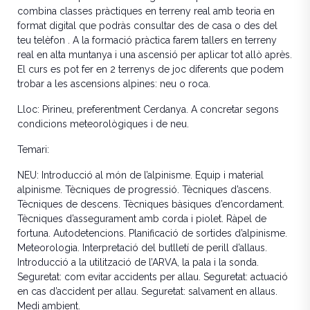
combina classes pràctiques en terreny real amb teoria en
format digital que podràs consultar des de casa o des del
teu telèfon . A la formació pràctica farem tallers en terreny
real en alta muntanya i una ascensió per aplicar tot allò après.
El curs es pot fer en 2 terrenys de joc diferents que podem
trobar a les ascensions alpines: neu o roca.
Lloc: Pirineu, preferentment Cerdanya. A concretar segons
condicions meteorològiques i de neu.
Temari:
NEU: Introducció al món de l’alpinisme. Equip i material
alpinisme. Tècniques de progressió. Tècniques d’ascens.
Tècniques de descens. Tècniques bàsiques d’encordament.
Tècniques d’assegurament amb corda i piolet. Ràpel de
fortuna. Autodetencions. Planificació de sortides d’alpinisme.
Meteorologia. Interpretació del butlletí de perill d’allaus.
Introducció a la utilització de l’ARVA, la pala i la sonda.
Seguretat: com evitar accidents per allau. Seguretat: actuació
en cas d’accident per allau. Seguretat: salvament en allaus.
Medi ambient.