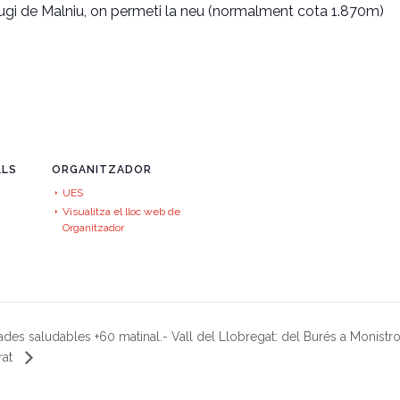
fugi de Malniu, on permeti la neu (normalment cota 1.870m)
LLS
ORGANITZADOR
UES
Visualitza el lloc web de
Organitzador
des saludables +60 matinal.- Vall del Llobregat: del Burés a Monistro
rat