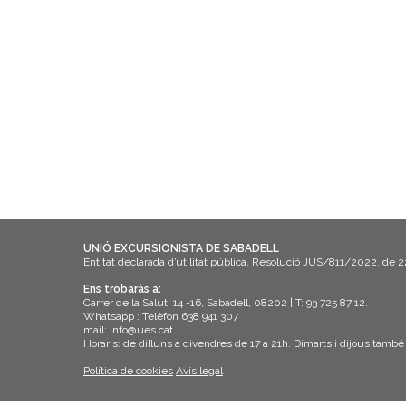
UNIÓ EXCURSIONISTA DE SABADELL
Entitat declarada d’utilitat pública. Resolució JUS/811/2022, de 
Ens trobaràs a:
Carrer de la Salut, 14 -16, Sabadell, 08202 | T: 93 725 87 12.
Whatsapp : Telèfon 638 941 307
mail: info@ues.cat
Horaris: de dilluns a divendres de 17 a 21h. Dimarts i dijous també
Política de cookies
Avís legal