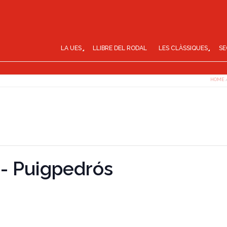
LA UES
LLIBRE DEL RODAL
LES CLÀSSIQUES
SE
HOME
- Puigpedrós