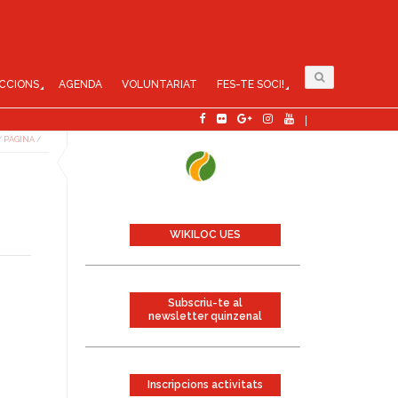
CCIONS
AGENDA
VOLUNTARIAT
FES-TE SOCI!
/
PÀGINA
/
WIKILOC UES
Subscriu-te al
newsletter quinzenal
Inscripcions activitats