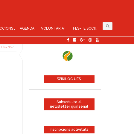
CCIONS
AGENDA
VOLUNTARIAT
FES-TE SOCI!
/
PÀGINA
/
WIKILOC UES
Subscriu-te al
newsletter quinzenal
Inscripcions activitats