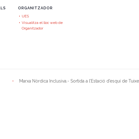
LLS
ORGANITZADOR
UES
Visualitza el lloc web de
Organitzador
Marxa Nòrdica Inclusiva.- Sortida a l’Estació d’esquí de Tuix