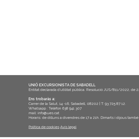
UNIÓ EXCURSIONISTA DE SABADELL
Entitat declarada d’utilitat pública. Resolució JUS/811/2022, de 
Ens trobaràs a:
Carrer de la Salut, 14 -16, Sabadell, 08202 | T: 93 725 87 12.
Whatsapp : Telèfon 638 941 307
mail: info@ues.cat
Horaris: de dilluns a divendres de 17 a 21h. Dimarts i dijous també
Política de cookies
Avís legal