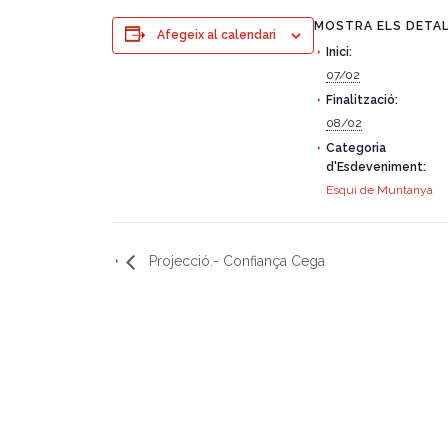
MOSTRA ELS DETA
Afegeix al calendari
Inici:
07/02
Finalització:
08/02
Categoria
d'Esdeveniment:
Esquí de Muntanya
Projecció.- Confiança Cega