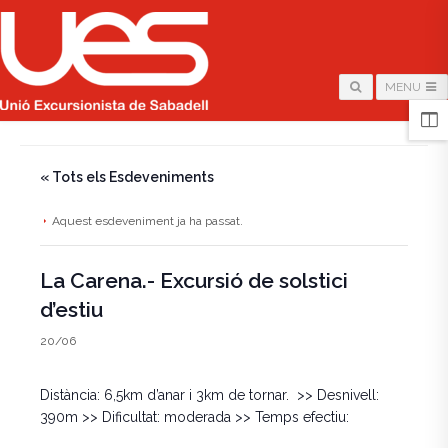
MENU
HOME
/
PÀGINA
/
« Tots els Esdeveniments
Aquest esdeveniment ja ha passat.
La Carena.- Excursió de solstici
d’estiu
20/06
Distància: 6,5km d’anar i 3km de tornar. >> Desnivell:
390m >> Dificultat: moderada >> Temps efectiu: