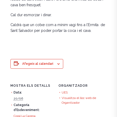
cava ben fresquet.
Cal dur esmorzar i dinar.
Caldrà que un cotxe com a mínim vagi fins a l’Ermita de
Sant Salvador per poder portar la coca i el cava.
Afegeix al calendari
MOSTRA ELS DETALLS
ORGANITZADOR
Data:
UES
Visualitza el lloc web de
20/06
Organitzador
Categoria
d'Esdeveniment:
Coral La Carena