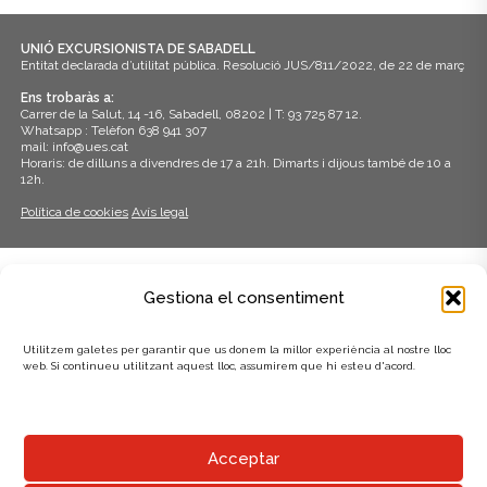
UNIÓ EXCURSIONISTA DE SABADELL
Entitat declarada d’utilitat pública. Resolució JUS/811/2022, de 22 de març
Ens trobaràs a:
Carrer de la Salut, 14 -16, Sabadell, 08202 | T: 93 725 87 12.
Whatsapp : Telèfon 638 941 307
mail: info@ues.cat
Horaris: de dilluns a divendres de 17 a 21h. Dimarts i dijous també de 10 a
12h.
Política de cookies
Avís legal
ADHERITS A:
Gestiona el consentiment
Utilitzem galetes per garantir que us donem la millor experiència al nostre lloc
web. Si continueu utilitzant aquest lloc, assumirem que hi esteu d'acord.
AMB EL SUPORT DE:
Acceptar