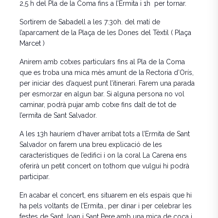
2,5 h del Pla de la Coma fins a l’Ermita i 1h per tornar.
Sortirem de Sabadell a les 7:30h. del matí de
l’aparcament de la Plaça de les Dones del Tèxtil ( Plaça
Marcet )
Anirem amb cotxes particulars fins al Pla de la Coma
que es troba una mica mès amunt de la Rectoria d’Orís,
per iniciar des d’aquest punt l’itinerari. Farem una parada
per esmorzar en algun bar. Si alguna persona no vol
caminar, podrà pujar amb cotxe fins dalt de tot de
l’ermita de Sant Salvador.
A les 13h hauríem d’haver arribat tots a l’Ermita de Sant
Salvador on farem una breu explicació de les
característiques de l’edifici i on la coral La Carena ens
oferirà un petit concert on tothom que vulgui hi podrà
participar.
En acabar el concert, ens situarem en els espais que hi
ha pels voltants de l’Ermita., per dinar i per celebrar les
festes de Sant Joan i Sant Pere amb una mica de coca i