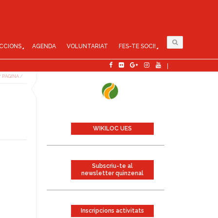
CCIONS
AGENDA
VOLUNTARIAT
FES-TE SOCI!
/
PÀGINA
/
WIKILOC UES
Subscriu-te al
newsletter quinzenal
Inscripcions activitats