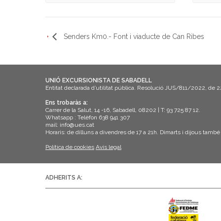
Senders Km0.- Font i viaducte de Can Ribes
UNIÓ EXCURSIONISTA DE SABADELL
Entitat declarada d’utilitat pública. Resolució JUS/811/2022, de 
Ens trobaràs a:
Carrer de la Salut, 14 -16, Sabadell, 08202 | T: 93 725 87 12.
Whatsapp : Telèfon 638 941 307
mail: info@ues.cat
Horaris: de dilluns a divendres de 17 a 21h. Dimarts i dijous també
Política de cookies
Avís legal
ADHERITS A: