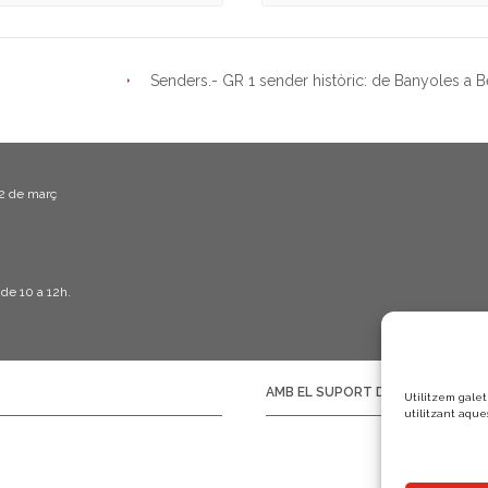
Senders.- GR 1 sender històric: de Banyoles a 
22 de març
 de 10 a 12h.
AMB EL SUPORT DE:
Utilitzem galet
utilitzant aque