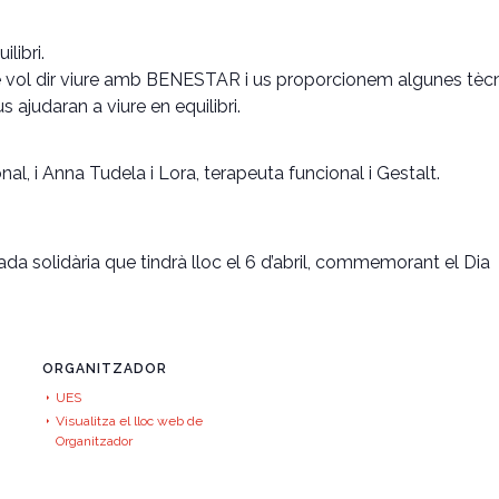
libri.
 vol dir viure amb BENESTAR i us proporcionem algunes tècn
 ajudaran a viure en equilibri.
al, i Anna Tudela i Lora, terapeuta funcional i Gestalt.
a solidària que tindrà lloc el 6 d’abril, commemorant el Dia
ORGANITZADOR
UES
Visualitza el lloc web de
Organitzador