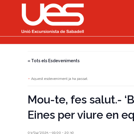
« Tots els Esdeveniments
Aquest esdeveniment ja ha passat.
Mou-te, fes salut.- ‘
Eines per viure en equ
03/04/2025 --19:00
-
20:30