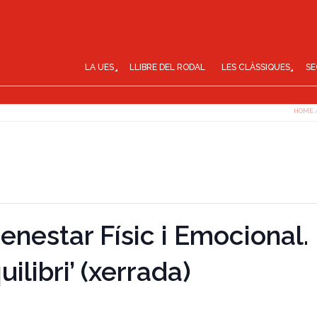
LA UES
LLIBRE DEL RODAL
LES CLÀSSIQUES
SE
HOME
Benestar Físic i Emocional.
ilibri’ (xerrada)