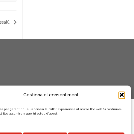
n
i
m
Besalú
e
n
t
s
Gestiona el consentiment
es per garantir que us donem la millor experiència al nostre lloc web. Si continueu
st lloc, assumirem que hi esteu d'acord.