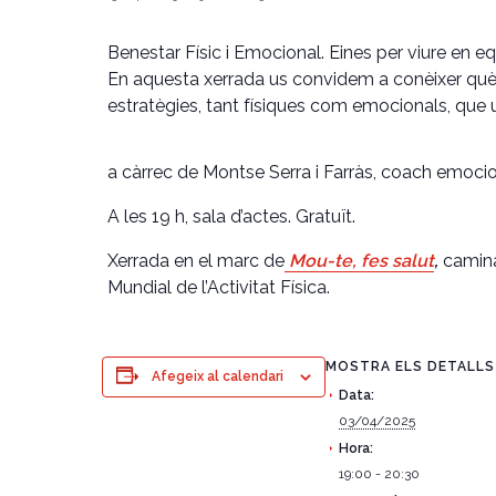
Benestar Físic i Emocional. Eines per viure en equi
En aquesta xerrada us convidem a conèixer què
estratègies, tant físiques com emocionals, que us
a càrrec de Montse Serra i Farràs, coach emocion
A les 19 h, sala d’actes. Gratuït.
Xerrada en el marc de
Mou-te, fes salut
,
caminad
Mundial de l’Activitat Física.
MOSTRA ELS DETALLS
Afegeix al calendari
Data:
03/04/2025
Hora:
19:00 - 20:30