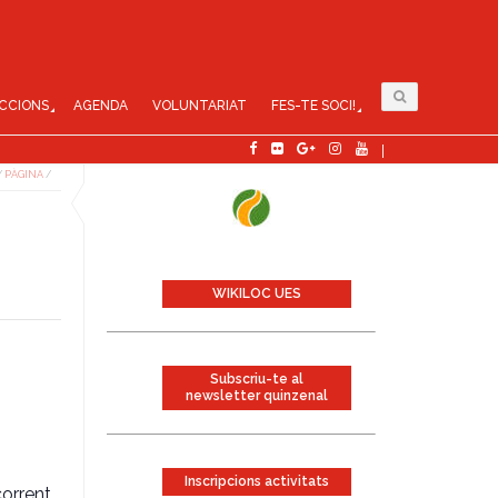
CCIONS
AGENDA
VOLUNTARIAT
FES-TE SOCI!
/
PÀGINA
/
WIKILOC UES
Subscriu-te al
newsletter quinzenal
Inscripcions activitats
corrent