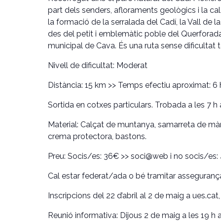
part dels senders, afloraments geològics i la c
la formació de la serralada del Cadí, la Vall de 
des del petit i emblemàtic poble del Querforadat
municipal de Cava. És una ruta sense dificultat 
Nivell de dificultat
: Moderat
Distància
: 15 km >>
Temps efectiu aproximat
: 6
Sortida
en cotxes particulars. Trobada a les 7 h
Material
: Calçat de muntanya, samarreta de mànig
crema protectora, bastons.
Preu:
Socis/es: 36€
>> soci@web i no socis/es:
Cal estar federat/ada o bé tramitar assegurança
Inscripcions del 22 d’abril al 2 de maig a ues.ca
Reunió informativa
: Dijous 2 de maig a les 19 h 