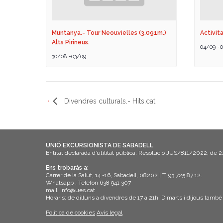
Muntanya.- Tour Neouvielles (3.091m.)
Activita
Alts Pirineus.
04/09
-
0
30/08
-
03/09
Divendres culturals.- Hits.cat
UNIÓ EXCURSIONISTA DE SABADELL
Entitat declarada d’utilitat pública. Resolució JUS/811/2022, de 
Ens trobaràs a:
Carrer de la Salut, 14 -16, Sabadell, 08202 | T: 93 725 87 12.
Whatsapp : Telèfon 638 941 307
mail: info@ues.cat
Horaris: de dilluns a divendres de 17 a 21h. Dimarts i dijous també
Política de cookies
Avís legal