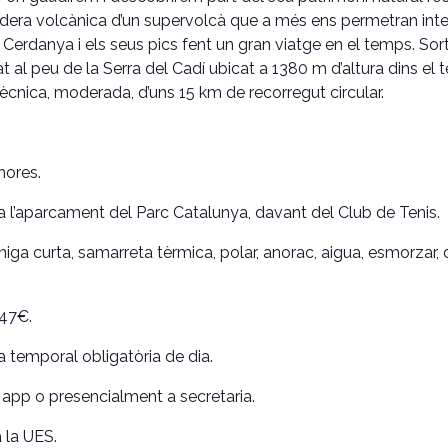
aldera volcànica d’un supervolcà que a més ens permetran inte
la Cerdanya i els seus pics fent un gran viatge en el temps. Sor
 al peu de la Serra del Cadí ubicat a 1380 m d’altura dins el 
tècnica, moderada, d’uns 15 km de recorregut circular.
 hores.
 a l’aparcament del Parc Catalunya, davant del Club de Tenis.
a curta, samarreta tèrmica, polar, anorac, aigua, esmorzar, d
 47€.
 temporal obligatòria de dia.
t, app o presencialment a secretaria.
a la UES.