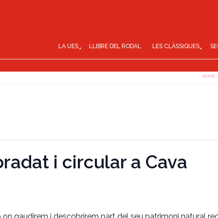
LA UES
LLIBRE DEL RODAL
LES CLÀSSIQUES
SE
HOME
radat i circular a Cava
ó on gaudirem i descobrirem part del seu patrimoni natural re