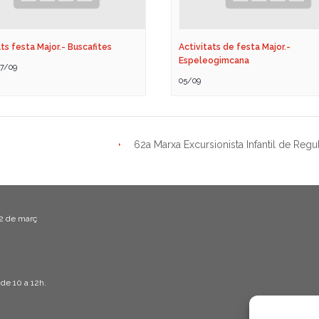
ts festa Major.- Buscafites
Activitats de festa Major.-
Espeleogimcana
7/09
05/09
62a Marxa Excursionista Infantil de Regul
22 de març
 de 10 a 12h.