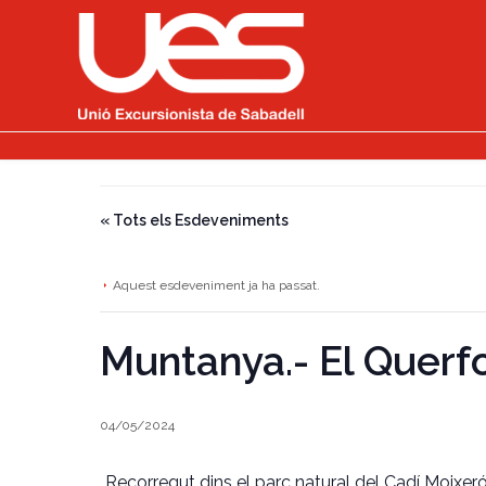
« Tots els Esdeveniments
Aquest esdeveniment ja ha passat.
Muntanya.- El Querfo
04/05/2024
Recorregut dins el parc natural del Cadí Moixer