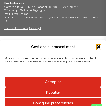
Ens trobaràs a:
Carrer de la Salut, 14 -16, Sabadell, 08202 | T: 93 725 87 12.
Whatsapp : Telèfon 638 941 307
mail: info@ues.cat
Horaris: de dilluns a divendres de 17 a 21h. Dimarts i dijous també de 10 a
12h.
Política de cookies
Avís legal
ADHERITS A:
Gestiona el consentiment
Utilitzem galetes per garantir que us donem la millor experiència al nostre lloc
web. Si continueu utilitzant aquest lloc, assumirem que hi esteu d'acord.
AMB EL SUPORT DE:
Acceptar
Rebutjar
Configurar preferències