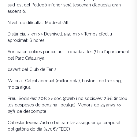
sud-est del Pollegó inferior serà l’escenari d’aquesta gran
ascensió.
Nivell de dificultat
: Moderat-Alt
Distància
: 7 km >>
Desnivell
: 950 m >>
Temps efectiu
aproximat
: 6 hores.
Sortida
en cotxes particulars. Trobada a les 7 h a l’aparcament
del Parc Catalunya,
davant del Club de Tenis.
Material
: Calçat adequat (millor bota), bastons de trekking,
molta aigua,
Preu:
Socis/es: 20€
>> soci@web i no socis/es: 26€ (inclou
les despeses de benzina i peatge).
Menors de 25 anys >>
25% de descompte
Cal estar federat/ada o bé tramitar assegurança temporal
obligatòria de dia (5,70€/FEEC)