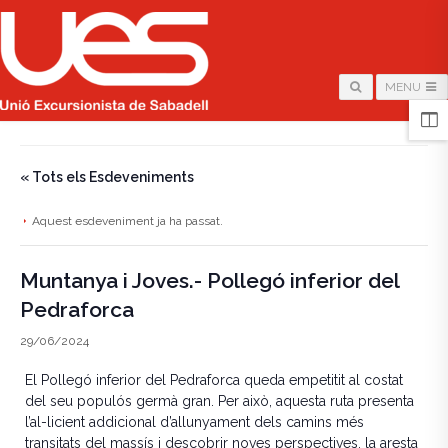
MENU
HOME
/
PÀGINA
/
« Tots els Esdeveniments
Aquest esdeveniment ja ha passat.
Muntanya i Joves.- Pollegó inferior del
Pedraforca
29/06/2024
El Pollegó inferior del Pedraforca queda empetitit al costat
del seu populós germà gran. Per això, aquesta ruta presenta
l’al-licient addicional d’allunyament dels camins més
transitats del massís i descobrir noves perspectives. la aresta