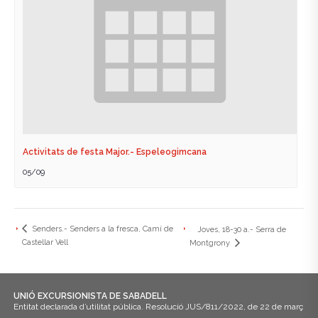
Activitats de festa Major.- Espeleogimcana
05/09
Senders.- Senders a la fresca, Camí de
Joves, 18-30 a.- Serra de
Castellar Vell
Montgrony
UNIÓ EXCURSIONISTA DE SABADELL
Entitat declarada d’utilitat pública. Resolució JUS/811/2022, de 22 de març