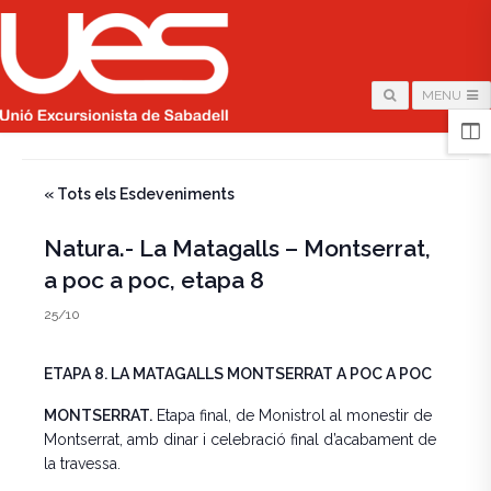
MENU
HOME
/
PÀGINA
/
« Tots els Esdeveniments
Natura.- La Matagalls – Montserrat,
a poc a poc, etapa 8
25/10
ETAPA 8. LA MATAGALLS MONTSERRAT A POC A POC
MONTSERRAT.
Etapa final, de Monistrol al monestir de
Montserrat, amb dinar i celebració final d’acabament de
la travessa.