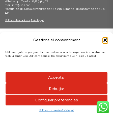
Whatsapp : Telèfon 638 941 307
mail: info@ues.cat
Horaris: de dilluns a divendres de 17 a 21h. Dimarts i dijous també de 10 a
12h.
Política de cookies
Avís legal
ADHERITS A:
Gestiona el consentiment
Utilitzem galetes per garantir que us donem la millor experiència al nostre lloc
web. Si continueu utilitzant aquest lloc, assumirem que hi esteu d'acord.
AMB EL SUPORT DE:
Acceptar
Rebutjar
Configurar preferències
UNIÓ EXCURSIONISTA DE SABADELL
Política de cookies
Avís legal