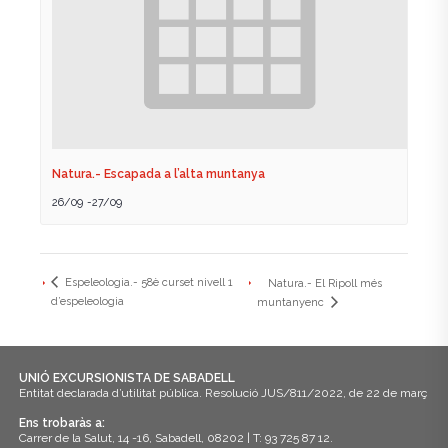
Natura.- Escapada a l’alta muntanya
26/09
-
27/09
Espeleologia.- 58è curset nivell 1
Natura.- El Ripoll més
d’espeleologia
muntanyenc
UNIÓ EXCURSIONISTA DE SABADELL
Entitat declarada d’utilitat pública. Resolució JUS/811/2022, de 22 de març
Ens trobaràs a:
Carrer de la Salut, 14 -16, Sabadell, 08202 | T: 93 725 87 12.