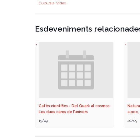
Culturals
,
Vídeo
Esdeveniments relacionade
Cafès científics.- Del Quark al cosmos:
Natura
Les dues cares de l’univers
a poc,
15/09
20/09