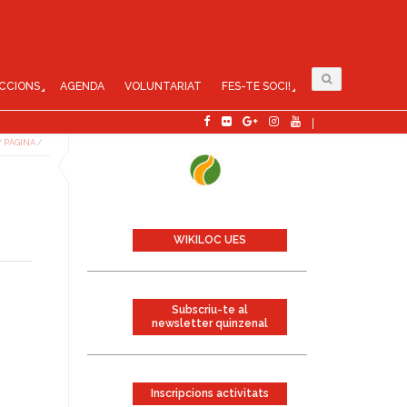
CCIONS
AGENDA
VOLUNTARIAT
FES-TE SOCI!
/
PÀGINA
/
WIKILOC UES
Subscriu-te al
newsletter quinzenal
Inscripcions activitats