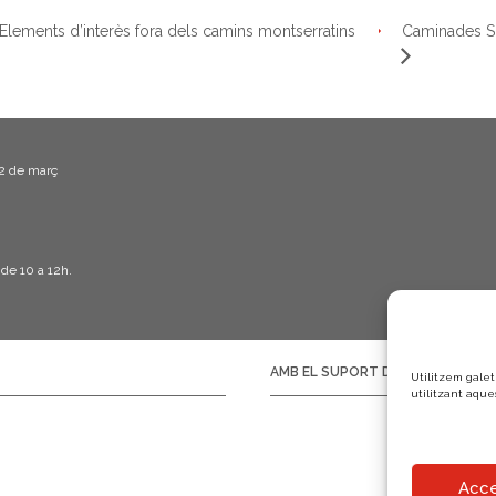
Caminades S
lements d’interès fora dels camins montserratins
22 de març
 de 10 a 12h.
AMB EL SUPORT DE:
Utilitzem galet
utilitzant aque
Acce