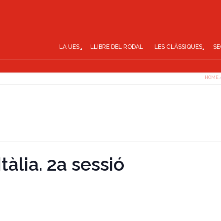
LA UES
LLIBRE DEL RODAL
LES CLÀSSIQUES
SE
HOME
tàlia. 2a sessió