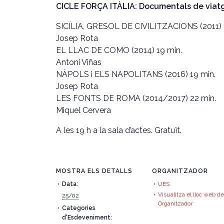
CICLE FORÇA ITÀLIA: Documentals de viatg
SICÍLIA, GRESOL DE CIVILITZACIONS (2011) 
Josep Rota
EL LLAC DE COMO (2014) 19 min.
Antoni Viñas
NÀPOLS i ELS NAPOLITANS (2016) 19 min.
Josep Rota
LES FONTS DE ROMA (2014/2017) 22 min.
Miquel Cervera
A les 19 h a la sala d’actes. Gratuït.
MOSTRA ELS DETALLS
ORGANITZADOR
Data:
UES
Visualitza el lloc web de
25/02
Organitzador
Categories
d'Esdeveniment: