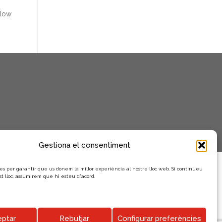
n
low
i
m
e
n
t
s
Gestiona el consentiment
es per garantir que us donem la millor experiència al nostre lloc web. Si continueu
st lloc, assumirem que hi esteu d'acord.
ptar
Rebutjar
Configurar preferències