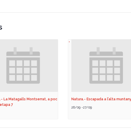
s
.- La Matagalls Montserrat, a poc
Natura.- Escapada a l’alta muntan
 etapa 7
26/09
-
27/09