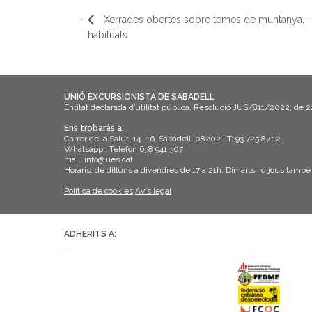
Xerrades obertes sobre temes de muntanya.- E
habituals
UNIÓ EXCURSIONISTA DE SABADELL
Entitat declarada d’utilitat pública. Resolució JUS/811/2022, de 
Ens trobaràs a:
Carrer de la Salut, 14 -16, Sabadell, 08202 | T: 93 725 87 12.
Whatsapp : Telèfon 638 941 307
mail: info@ues.cat
Horaris: de dilluns a divendres de 17 a 21h. Dimarts i dijous també
Política de cookies
Avís legal
ADHERITS A: